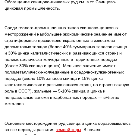
Обогащение свинцово-цинковых руд см. в ст. Свинцово-
цинковая промышленность.
Среди геолого-промышленных типов свинцово-цинковых
месторождений наибольшее экономические значение имеют
стратиформные прожилково-вкрапленные в известково-
доломитовых толщах (более 40% суммарных запасов свинца
и 30% цинка капиталистических и развивающихся стран) и
полиметаллически-колчеданные в терригенных породах
(более 30% свинца и цинка). Меньшее значение имеют
полиметаллически-колчеданные в осадочно-вулканогенных
породах (около 10% запасов свинца и 15% цинка
капиталистических и развивающихся стран, но играют важную
роль в CCCP), жильные — 5-10% свинца и цинка и
неправильные залежи в карбонатных породах — 5% этих
металлов.
Основные месторождения руд свинца и цинка образовывались
во все периоды развития
земной коры
. В начале