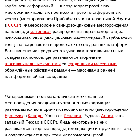
карбонатных формаций — в позднепротерозойских
миогеосинклинальных прогибах и прото-платформённых
чехлах (месторождения Прибайкалья и юго-восточной Якутии
в
CCCP
). Фанерозойские свинцово-цинковые месторождения
на площади
материков
распределены неравномерно и, за
исключением свинцово-цинковых месторождений карбонатных
толщ, не встречаются в пределах чехлов древних платформ.
Большинство их приурочено к участкам геосинклинальных
складчатых поясов, где развиваются вторичные
геосинклинальные системы
со
срединными массивами
,
обрамлённые жёсткими рамами — массивами ранней
платформенной консолидации.
Фанерозойские полиметаллически-колчеданные
месторождения осадочно-вулканогенных формаций
размещаются во вторичных геосинклиналях (месторождения
Брансуик
в
Канаде
, Уэльва в
Испании
, Рудного
Алтая
, юго-
западный Гиссар в CCCP). Лишь некоторые из них
развиваются в горные породы, вмещающие интрузивные тела,
и сопровождаются при этом железомарганцевой