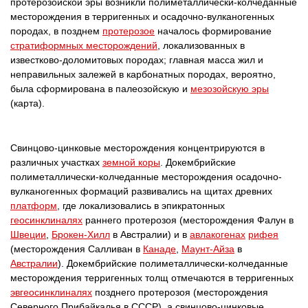
протерозойской эры возникли полиметаллически-колчеданные
месторождения в терригенных и осадочно-вулканогенных
породах, в позднем
протерозое
началось формирование
стратиформных месторождений
, локализованных в
известково-доломитовых породах; главная масса жил и
неправильных залежей в карбонатных породах, вероятно,
была сформирована в палеозойскую и
мезозойскую эры
(карта).
Свинцово-цинковые месторождения концентрируются в
различных участках
земной коры
. Докембрийские
полиметаллически-колчеданные месторождения осадочно-
вулканогенных формаций развивались на щитах древних
платформ
, где локализовались в эпикратонных
геосинклиналях
раннего протерозоя (месторождения Фалун в
Швеции
,
Брокен-Хилл
в Австралии) и в
авлакогенах
рифея
(месторождения Салливан в
Канаде
,
Маунт-Айза
в
Австралии
). Докембрийские полиметаллически-колчеданные
месторождения терригенных толщ отмечаются в терригенных
эвгеосинклиналях
позднего протерозоя (месторождения
Северного Прибайкалья в CCCP), а свинцово-цинковые