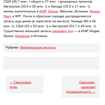
США (46,7 млн. т общих и 27 млн. т доказанных запасов),
Австралии (33,8 и 28 млн. т) и Канаде (29,8 и 17 млн. т),
менее значительные в
ЮАР
,
Иране
, Мексике, Испании,
Индии
,
Перу
и ФРГ. Почти в обратном порядке распределяются
запасы руд цинка (в пересчёте на металл): Канада (60 и 56
млн. т), США (55 и 53 млн. т) и Австралия (54,7 и 49 млн. т).
Существенно меньшие запасы
цинковых руд
— в ЮАР, Индии,
Иране,
Бразилии
и Испании.
Рубрики:
Минеральные ресурсы
← Свинцовые
Свинцово-
руды
цинковая
промышленнсть →