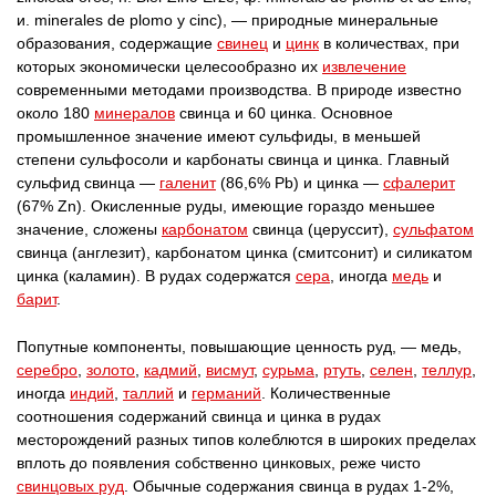
и. minerales de plomo у cinc), — природные минеральные
образования, содержащие
свинец
и
цинк
в количествах, при
которых экономически целесообразно их
извлечение
современными методами производства. В природе известно
около 180
минералов
свинца и 60 цинка. Основное
промышленное значение имеют сульфиды, в меньшей
степени сульфосоли и карбонаты свинца и цинка. Главный
сульфид свинца —
галенит
(86,6% Pb) и цинка —
сфалерит
(67% Zn). Окисленные руды, имеющие гораздо меньшее
значение, сложены
карбонатом
свинца (церуссит),
сульфатом
свинца (англезит), карбонатом цинка (смитсонит) и силикатом
цинка (каламин). В рудах содержатся
сера
, иногда
медь
и
барит
.
Попутные компоненты, повышающие ценность руд, — медь,
серебро
,
золото
,
кадмий
,
висмут
,
сурьма
,
ртуть
,
селен
,
теллур
,
иногда
индий
,
таллий
и
германий
. Количественные
соотношения содержаний свинца и цинка в рудах
месторождений разных типов колеблются в широких пределах
вплоть до появления собственно цинковых, реже чисто
свинцовых руд
. Обычные содержания свинца в рудах 1-2%,