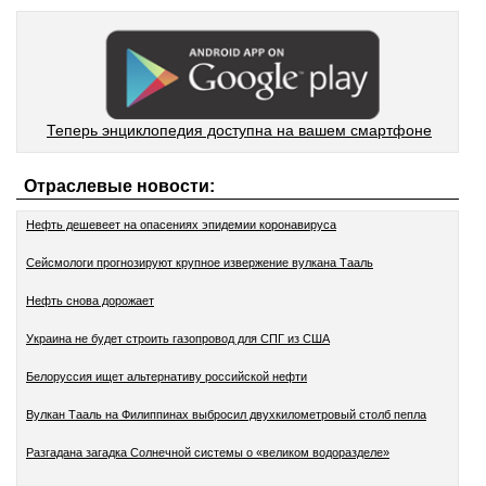
Теперь энциклопедия доступна на вашем смартфоне
Отраслевые новости:
Нефть дешевеет на опасениях эпидемии коронавируса
Сейсмологи прогнозируют крупное извержение вулкана Тааль
Нефть снова дорожает
Украина не будет строить газопровод для СПГ из США
Белоруссия ищет альтернативу российской нефти
Вулкан Тааль на Филиппинах выбросил двухкилометровый столб пепла
Разгадана загадка Солнечной системы о «великом водоразделе»