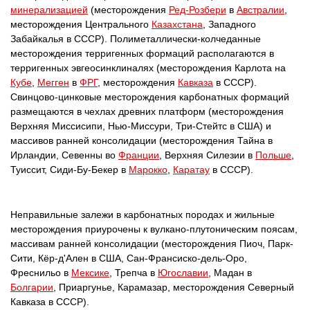
минерализацией
(месторождения
Ред-Розбери
в
Австралии
,
месторождения Центрального
Казахстана
, Западного
Забайкалья в CCCP). Полиметаллически-колчеданные
месторождения терригенных формаций располагаются в
терригенных эвгеосинклиналях (месторождения Карлота на
Кубе
,
Мегген
в
ФРГ
, месторождения
Кавказа
в CCCP).
Свинцово-цинковые месторождения карбонатных формаций
размещаются в чехлах древних платформ (месторождения
Верхняя Миссисипи, Нью-Миссури, Три-Стейтс в США) и
массивов ранней консолидации (месторождения Тайна в
Ирландии, Севенны во
Франции
, Верхняя Силезии в
Польше
,
Туиссит, Сиди-Бу-Бекер в
Марокко
,
Каратау
в CCCP).
Неправильные залежи в карбонатных породах и жильные
месторождения приурочены к вулкано-плутоническим поясам,
массивам ранней консолидации (месторождения Пиоч, Парк-
Сити, Кёр-д'Ален в США, Сан-Франсиско-дель-Opo,
Фреснильо в
Мексике
, Трепча в
Югославии
, Мадан в
Болгарии
, Приаргунье, Карамазар, месторождения Северный
Кавказа в CCCP).