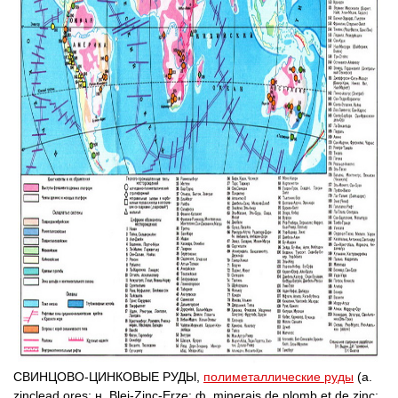
СВИНЦОВО-ЦИНКОВЫЕ РУДЫ,
полиметаллические руды
(а.
zinclead ores; н. Blei-Zinc-Erze; ф. minerais de plomb et de zinc;