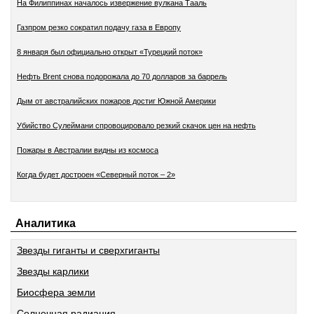
На Филиппинах началось извержение вулкана Тааль
Газпром резко сократил подачу газа в Европу
8 января был официально открыт «Турецкий поток»
Нефть Brent снова подорожала до 70 долларов за баррель
Дым от австралийских пожаров достиг Южной Америки
Убийство Сулеймани спровоцировало резкий скачок цен на нефть
Пожары в Австралии видны из космоса
Когда будет достроен «Северный поток – 2»
Аналитика
Звезды гиганты и сверхгиганты
Звезды карлики
Биосфера земли
Солнечная радиация