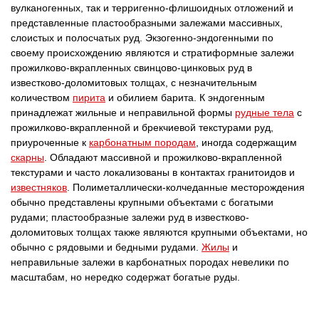
вулканогенных, так и терригенно-флишоидных отложений и
представленные пластообразными залежами массивных,
слоистых и полосчатых руд. Экзогенно-эндогенными по
своему происхождению являются и стратиформные залежи
прожилково-вкрапленных свинцово-цинковых руд в
известково-доломитовых толщах, с незначительным
количеством
пирита
и обилием барита. К эндогенным
принадлежат жильные и неправильной формы
рудные тела
с
прожилково-вкрапленной и брекчиевой текстурами руд,
приуроченные к
карбонатным породам
, иногда содержащим
скарны
. Обладают массивной и прожилково-вкрапленной
текстурами и часто локализованы в контактах гранитоидов и
известняков
. Полиметаллически-колчеданные месторождения
обычно представлены крупными объектами с богатыми
рудами; пластообразные залежи руд в известково-
доломитовых толщах также являются крупными объектами, но
обычно с рядовыми и бедными рудами.
Жилы
и
неправильные залежи в карбонатных породах невелики по
масштабам, но нередко содержат богатые руды.