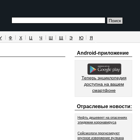
У
Ф
Х
Ц
Ч
Ш
Щ
Э
Ю
Я
Android-приложение
Теперь энциклопедия
доступна на вашем
смартфоне
Отраслевые новости:
Нефть дешевеет на опасениях
эпидемии коронавируса
Сейсмологи прогнозируют
крупное извержение вулкана