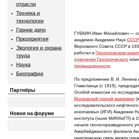
отрасли
Техника и
технологии
Горное дело
ГУБКИН Иван Михайлович — сов
Предприятия
академик Академии Наук
CCCP
Верховного Совета CCCP в 193
Экология и охрана
работал в
Геологическом комит
труда
отделения Геологического
коми
Наука
промышленности
.
Биографии
По предложению В. И. Ленина в
Главсланца (с 1919), председ
Партнёры
Особой комиссии по исследова
Московской горной академии
(в
исследовательского нефтяного 
ископаемых (ИГИ) Академии На
Новое на форуме
института (ныне МИНХиГП) в 1
начале геологоразведочного у
Азербайджанского филиала Ака
генетическую связь между гр