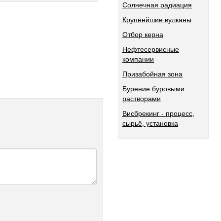
Солнечная радиация
Крупнейшие вулканы
Отбор керна
Нефтесервисные
компании
Призабойная зона
Бурение буровыми
растворами
Висбрекинг - процесс,
сырьё, установка