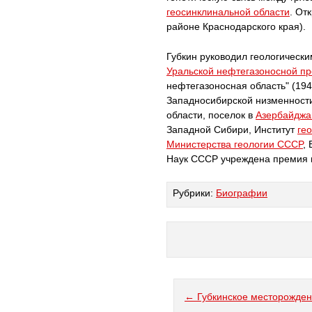
геосинклинальной области
. От
районе Краснодарского края).
Губкин руководил геологическ
Уральской нефтегазоносной п
нефтегазоносная область" (19
Западносибирской низменности
области, поселок в
Азербайджа
Западной Сибири, Институт
ге
Министерства геологии CCCP
,
Наук CCCP учреждена премия им
Рубрики:
Биографии
← Губкинское месторожде