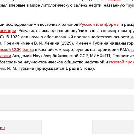
крыл впервые в мире литологическую залежь нефти, названную "ру
ими исследованиями восточных районов
Русской платформы
и раск
ровинции
. Результаты исследования опубликованы в посмертном тр
40). В 1932 дал научно обоснованный прогноз нефтегазоносности
м
. Премия имени В. И. Ленина (1929). Именем Губкина названы гор
нской CCP
,
банка
в Каспийском море, рудник на территории KMA,
г
ологии
Академии Наук Азербайджанской CCP, МИНХиГП, Геофизичес
 Всесоюзное научно-техническое общество нефтяной и
газовой пр
. И. М. Губкина (присуждается 1 раз в 3 года).
ние