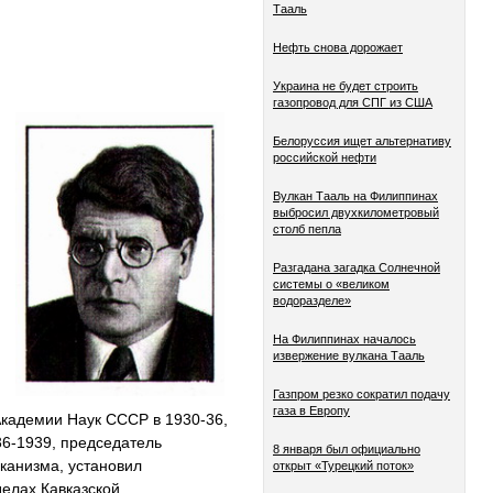
Тааль
Нефть снова дорожает
Украина не будет строить
газопровод для СПГ из США
Белоруссия ищет альтернативу
российской нефти
Вулкан Тааль на Филиппинах
выбросил двухкилометровый
столб пепла
Разгадана загадка Солнечной
системы о «великом
водоразделе»
На Филиппинах началось
извержение вулкана Тааль
Газпром резко сократил подачу
газа в Европу
Академии Наук CCCP в 1930-36,
36-1939, председатель
8 января был официально
канизма, установил
открыт «Турецкий поток»
елах Кавказской