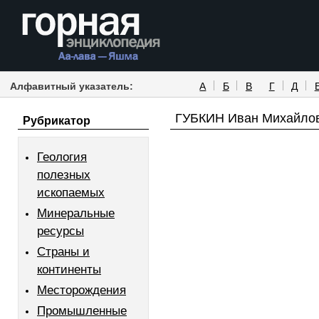
Алфавитный указатель:
А
Б
В
Г
Д
ГУБКИН Иван Михайло
Рубрикатор
Геология
полезных
ископаемых
Минеральные
ресурсы
Страны и
континенты
Месторождения
Промышленные