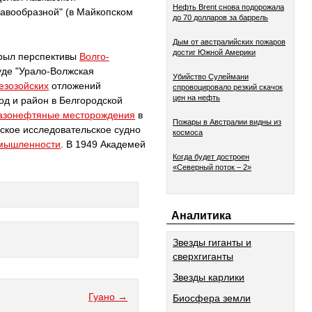
Нефть Brent снова подорожала
кавообразной" (в Майкопском
до 70 долларов за баррель
Дым от австралийских пожаров
достиг Южной Америки
рыл перспективы
Волго-
уде "Урало-Волжская
Убийство Сулеймани
езозойских
отложений
спровоцировало резкий скачок
цен на нефть
од и район в Белгородской
азонефтяные месторождения
в
Пожары в Австралии видны из
кое исследовательское судно
космоса
омышленности
. В 1949 Академей
Когда будет достроен
«Северный поток – 2»
Аналитика
Звезды гиганты и
сверхгиганты
Звезды карлики
Гуано →
Биосфера земли