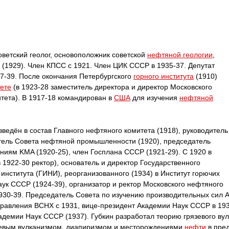
етский геолог, основоположник советской
нефтяной геологии
,
(1929). Член КПСС с 1921. Член ЦИК CCCP в 1935-37. Депутат
7-39. После окончания Петербургского
горного института
(1910)
ете
(в 1923-28 заместитель директора и директор Московского
тета). В 1917-18 командирован в
США
для изучения
нефтяной
ведён в состав Главного нефтяного комитета (1918), руководитель
атель Совета нефтяной промышленности (1920), председатель
ниям KMA (1920-25), член Госплана CCCP (1921-29). С 1920 в
 1922-30 ректор), основатель и директор Государственного
института (ГИНИ), реорганизованного (1934) в Институт горючих
ук CCCP (1924-39), организатор и ректор Московского нефтяного
930-39. Председатель Совета по изучению производительных сил 
правления BCHX с 1931, вице-президент Академии Наук CCCP в 19
демии Наук CCCP (1937). Губкин разработал теорию грязевого вул
язевым вулканизмом, диапиризмом и месторождениями
нефти
в пред