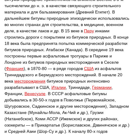
тысячелетии до н. э. в качестве связующего строительного
материала и для бальзамирования (Древний Египет). В
дальнейшем битумы природные эпизодически использовались
во многих странах для строительства, в медицине, военном
деле, в качестве лаков и др. В 15 веке в
Перу
инками
строились дороги с покрытием из битумов природных. В конце
18 века была предпринята попытка коммерческой разработки
битумов природных. Атабаски (Канада). В середине 19 века
построены первые асфальтовые тротуары в Париже и
Лондоне из битумов природных месторождения в Сеселе
(
Франция
), в 1870-80 — в ряде городов
США
из асфальтов
Тринидадского и Бермудского месторождений. В начале 20
века
месторождения
битумов природных интенсивно
разрабатывают в США,
Италии
, Тринидаде,
Германии
,
Франции,
Венесуэле
. В СССР асфальтовые битумы
добывались в 30-50-х годов в Поволжье (Первомайское,
Шугуровское, Садкинское и другие месторождения), Западном
Казахстане (Мунайлы-Мола, Ак-Чий и др.), Грузии
(Натанебское), Коми АССР (Ижемское) и других районах,
озокериты — в Прикарпатье (Бориславское, Дзвинячское и др.)
и Средней Азии (Шор-Су и др.). К началу 80-х годов