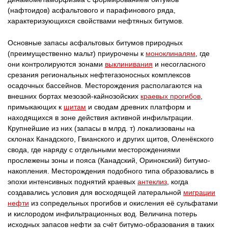
(нафтоидов) асфальтового и парафинового ряда,
характеризующихся свойствами нефтяных битумов.
Основные запасы асфальтовых битумов природных
(преимущественно мальт) приурочены к
моноклиналям
, где
они контролируются зонами
выклинивания
и несогласного
срезания региональных нефтегазоносных комплексов
осадочных бассейнов. Месторождения располагаются на
внешних бортах мезозой-кайнозойских
краевых прогибов
,
примыкающих к
щитам
и сводам древних платформ и
находящихся в зоне действия активной инфильтрации.
Крупнейшие из них (запасы в млрд. т) локализованы на
склонах Канадского, Гвианского и других щитов, Оленёкского
свода, где наряду с отдельными месторождениями
прослежены зоны и пояса (Канадский, Оринокский) битумо-
накопления. Месторождения подобного типа образовались в
эпохи интенсивных поднятий краевых
антеклиз
, когда
создавались условия для восходящей латеральной
миграции
нефти
из сопредельных прогибов и окисления её сульфатами
и кислородом инфильтрационных вод. Величина потерь
исходных запасов нефти за счёт битумо-образования в таких