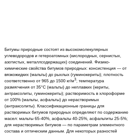
Битумы природные состоят из высокомолекулярных
углеводородов и гетероатомных (кислородных, сернистых,
азотистых, металлсодержащих) соединений. Физико-
химические свойства битумов природных: консистенция — от
вязкожидких (мальты) до рыхлых (гуминокериты); плотность
3
соответственно от 965 до 1500 кг/м
; температура
размягчения от 35°С (мальты) до неплавких (кериты,
антраксолиты, гуминокериты); растворимость в хлороформе
от 100% (мальты, асфальты) до нерастворимых
(антраксолиты). Классификационные границы для
растворимых битумов природных определяют по содержанию
масел: мальты 65-40%, асфальты 40-25%, асфальтиты 25-5%;
для нерастворимых битумов — по параметрам элементного
состава и оптическим данным. Для некоторых разностей