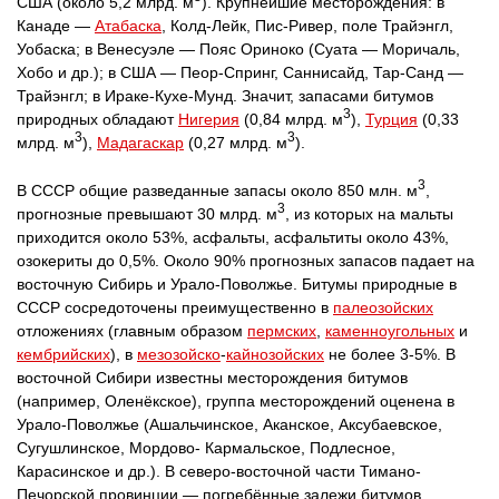
США (около 5,2 млрд. м
). Крупнейшие месторождения: в
Канаде —
Атабаска
, Колд-Лейк, Пис-Ривер, поле Трайэнгл,
Уобаска; в Венесуэле — Пояс Ориноко (Суата — Моричаль,
Хобо и др.); в США — Пеор-Спринг, Саннисайд, Тар-Санд —
Трайэнгл; в Ираке-Кухе-Мунд. Значит, запасами битумов
3
природных обладают
Нигерия
(0,84 млрд. м
),
Турция
(0,33
3
3
млрд. м
),
Мадагаскар
(0,27 млрд. м
).
3
В СССР общие разведанные запасы около 850 млн. м
,
3
прогнозные превышают 30 млрд. м
, из которых на мальты
приходится около 53%, асфальты, асфальтиты около 43%,
озокериты до 0,5%. Около 90% прогнозных запасов падает на
восточную Сибирь и Урало-Поволжье. Битумы природные в
СССР сосредоточены преимущественно в
палеозойских
отложениях (главным образом
пермских
,
каменноугольных
и
кембрийских
), в
мезозойско
-
кайнозойских
не более 3-5%. В
восточной Сибири известны месторождения битумов
(например, Оленёкское), группа месторождений оценена в
Урало-Поволжье (Ашальчинское, Аканское, Аксубаевское,
Сугушлинское, Мордово- Кармальское, Подлесное,
Карасинское и др.). В северо-восточной части Тимано-
Печорской провинции — погребённые залежи битумов