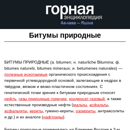
Битумы природные
БИТУМЫ ПРИРОДНЫЕ (а. bitumen; н. naturliche Bitumina; ф.
bitumes naturels, bitumes mineraux; и. betumenes naturales) —
полезные ископаемые
органического происхождения с
первичной углеводородной основой, залегающие в недрах в
твёрдом, вязком и вязко-пластичном состояниях. С
генетической точки зрения к битумам природным относят
нефть
,
газы природные горючие
,
конденсат газовый
, а также
естественные производные нефти (
мальты
,
асфальты
,
асфальтиты
,
кериты
, гумино-кериты,
озокериты
, антраксолиты
и др.) и их аналоги (
нафтоиды
).
Битумы природные применялись на Ближнем Востоке в 3-м