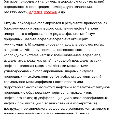
битумов природных (например, в дорожном строительстве)
определяются пенетрация, температура плавления,
растяжимость,
адгезия
,
когезия
и др.
Битумы природные формируются в результате процессов: а)
биохимических и химического окисления нефтей в зоне
гипергенеза с образованием ряда асфальтовых битумов
природных (мальта асфальт асфальтит оксикерит
гуминокерит); б) концентрирования асфальтово-смолистых
веществ за счёт нарушения равновесного состояния в
коллоидной системе нефти с возникновением асфальтов,
асфальтитов, реже мальт; в) природной деасфальтизации
нефтей в залежах газом или лёгкими метановыми
углеводородами с формированием твёрдых битумов
природных — асфальтенитов (от асфальта до керитов); г)
термального метаморфизма (контактового или
гидротермального) смолистых нефтей и асфальтовых битумов
природных с образованием керитов, антраксолитов,
нефтяного кокса; д) дифференциации высоко-парафинистых
нефтей при миграции с возникновением озокеритов; е)
деструкции органического вещества в условиях контактового и
динамометаморфизма с формированием битумов