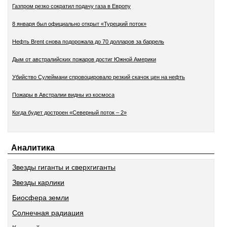
Газпром резко сократил подачу газа в Европу
8 января был официально открыт «Турецкий поток»
Нефть Brent снова подорожала до 70 долларов за баррель
Дым от австралийских пожаров достиг Южной Америки
Убийство Сулеймани спровоцировало резкий скачок цен на нефть
Пожары в Австралии видны из космоса
Когда будет достроен «Северный поток – 2»
Аналитика
Звезды гиганты и сверхгиганты
Звезды карлики
Биосфера земли
Солнечная радиация