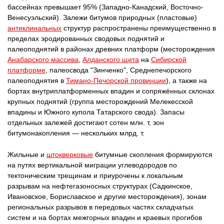
бассейнах превышает 95% (Западно-Канадский, Восточно-
Венесуэльский). Залежи битумов природных (пластовые)
антиклинальных
структур распространены преимущественно в
пределах эродированных сводовых поднятий и
палеоподнятий в районах древних платформ (месторождения
Анабарского массива
,
Алданского щита
на
Сибирской
платформе
, палеосвода "Зинченко", Среднепечорского
палеоподнятия в
Тимано-Печорской провинции
), а также на
бортах внутриплатформенных впадин и сопряжённых склонах
крупных поднятий (группа месторождений Мелекесской
впадины и Южного купола Татарского свода). Запасы
отдельных залежей достигают сотен млн. т, зон
битумонакопления — нескольких млрд. т.
Жильные и
штокверковые
битумные скопления формируются
на путях вертикальной миграции углеводородов по
тектоническим трещинам и приурочены к локальным
разрывам на нефтегазоносных структурах (Садкинское,
Ивановское, Бориславское и другие месторождения), зонам
региональных разрывов в передовых частях складчатых
систем и на бортах межгорных впадин и краевых прогибов