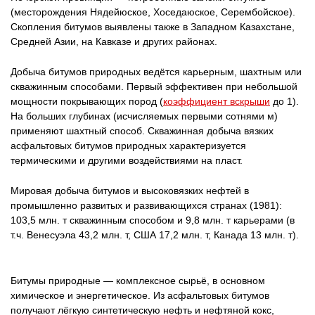
(месторождения Нядейюское, Хоседаюское, Серембойское).
Скопления битумов выявлены также в Западном Казахстане,
Средней Азии, на Кавказе и других районах.
Добыча битумов природных ведётся карьерным, шахтным или
скважинным способами. Первый эффективен при небольшой
мощности покрывающих пород (
коэффициент вскрыши
до 1).
На больших глубинах (исчисляемых первыми сотнями м)
применяют шахтный способ. Скважинная добыча вязких
асфальтовых битумов природных характеризуется
термическими и другими воздействиями на пласт.
Мировая добыча битумов и высоковязких нефтей в
промышленно развитых и развивающихся странах (1981):
103,5 млн. т скважинным способом и 9,8 млн. т карьерами (в
т.ч. Венесуэла 43,2 млн. т, США 17,2 млн. т, Канада 13 млн. т).
Битумы природные — комплексное сырьё, в основном
химическое и энергетическое. Из асфальтовых битумов
получают лёгкую синтетическую нефть и нефтяной кокс,