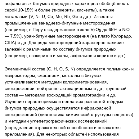
асфальтовых битумов природных характерна обобщённость
серой 10-15% и более (тиокериты, кискеиты), а также
металлами (V, Ni, U, Со, Mo, Rb, Ge и др.). Известны
промышленные ванадиево-битумные месторождения
(например, в Перу с содержанием в золе V
О
до 65% и NiO
2
5
— 7,5%), уран-битумные месторождения (на плато Колорадо,
США) и др. Для ряда месторождений характерно наличие
залежей с различными по составу битумов природных
(например, озокеритов и мальт, асфальтов и керитов и др.).
Элементный состав (С, Н, О, S, N) определяется полумикро- и
макрометодом, сжиганием; металлы в битумах
устанавливаются методами колориметрирования,
спектроскопии, нейтронно-активационным и др., групповой
состав — методами восходящей хроматографии и др.
Изучение нерастворимых и неплавких разностей твёрдых
битумов природных осуществляется инфракрасной
спектроскопией (диагностика химической структуры вещества)
и методами углепетрографических исследований
(определение отражательной способности и показателя
преломления). Для некоторых областей использования