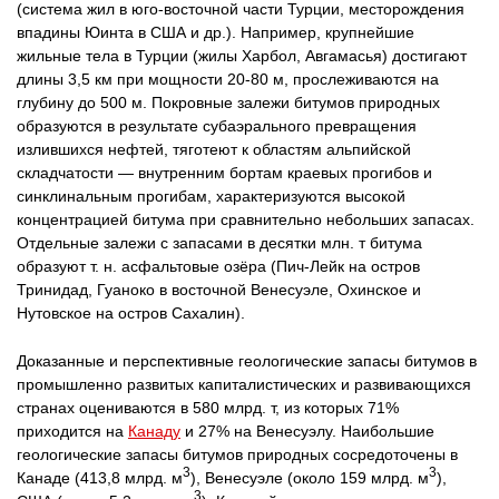
(система жил в юго-восточной части Турции, месторождения
впадины Юинта в США и др.). Например, крупнейшие
жильные тела в Турции (жилы Харбол, Авгамасья) достигают
длины 3,5 км при мощности 20-80 м, прослеживаются на
глубину до 500 м. Покровные залежи битумов природных
образуются в результате субаэрального превращения
излившихся нефтей, тяготеют к областям альпийской
складчатости — внутренним бортам краевых прогибов и
синклинальным прогибам, характеризуются высокой
концентрацией битума при сравнительно небольших запасах.
Отдельные залежи с запасами в десятки млн. т битума
образуют т. н. асфальтовые озёра (Пич-Лейк на остров
Тринидад, Гуаноко в восточной Венесуэле, Охинское и
Нутовское на остров Сахалин).
Доказанные и перспективные геологические запасы битумов в
промышленно развитых капиталистических и развивающихся
странах оцениваются в 580 млрд. т, из которых 71%
приходится на
Канаду
и 27% на Венесуэлу. Наибольшие
геологические запасы битумов природных сосредоточены в
3
3
Канаде (413,8 млрд. м
), Венесуэле (около 159 млрд. м
),
3