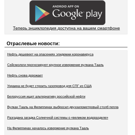
Теперь энциклопедия доступна на вашем смартфоне
Отраслевые новости:
Нефть дешевеет на опасениях эпидемии коронавируса
Сейсмологи прогнозируют крупное извержение вулкана Тааль
Нефть снова дорожает
Украина не будет строить газопровод для СПГ из США
Белоруссия ищет альтернативу российской нефти
Вулкан Тааль на Филиппинах выбросил двухкилометровый столб пепла
Разгадана загадка Солнечной системы о «великом водоразделе»
На Филиппинах началось извержение вулкана Тааль