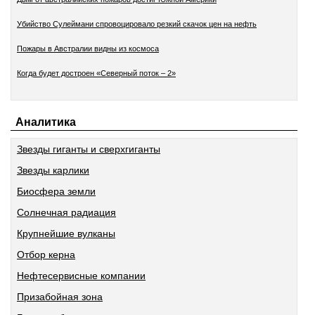
Убийство Сулеймани спровоцировало резкий скачок цен на нефть
Пожары в Австралии видны из космоса
Когда будет достроен «Северный поток – 2»
Аналитика
Звезды гиганты и сверхгиганты
Звезды карлики
Биосфера земли
Солнечная радиация
Крупнейшие вулканы
Отбор керна
Нефтесервисные компании
Призабойная зона