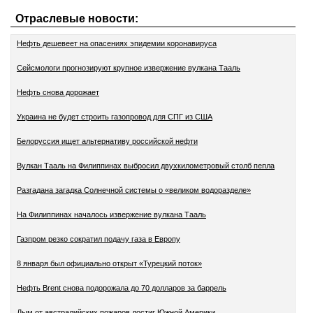
Отраслевые новости:
Нефть дешевеет на опасениях эпидемии коронавируса
Сейсмологи прогнозируют крупное извержение вулкана Тааль
Нефть снова дорожает
Украина не будет строить газопровод для СПГ из США
Белоруссия ищет альтернативу российской нефти
Вулкан Тааль на Филиппинах выбросил двухкилометровый столб пепла
Разгадана загадка Солнечной системы о «великом водоразделе»
На Филиппинах началось извержение вулкана Тааль
Газпром резко сократил подачу газа в Европу
8 января был официально открыт «Турецкий поток»
Нефть Brent снова подорожала до 70 долларов за баррель
Дым от австралийских пожаров достиг Южной Америки