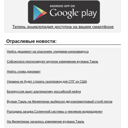
Теперь энциклопедия доступна на вашем смартфоне
Отраслевые новости:
Нефть дешевеет на опасениях эпидемии коронавируса
Сейсмологи прогнозируют крупное извержение вулкана Тааль
Нефть снова дорожает
Украина не будет строить газопровод для СПГ из США
Белоруссия ищет альтернативу российской нефти
Вулкан Тааль на Филиппинах выбросил двухкилометровый столб пепла
Разгадана загадка Солнечной системы о «великом водоразделе»
На Филиппинах началось извержение вулкана Тааль