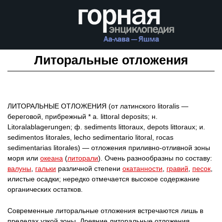
Литоральные отложения
ЛИТОРАЛЬНЫЕ ОТЛОЖЕНИЯ (от латинского litoralis —
береговой, прибрежный * а. littoral deposits; н.
Litoralablagerungen; ф. sediments littoraux, depots littoraux; и.
sedimentos litorales, lecho sedimentario litoral, rocas
sedimentarias litorales) — отложения приливно-отливной зоны
моря или
океана
(
литорали
). Очень разнообразны по составу:
валуны
,
гальки
различной степени
окатанности
,
гравий
,
песок
,
илистые осадки; нередко отмечается высокое содержание
органических остатков.
Современные литоральные отложения встречаются лишь в
пределах узкой зоны. Древние литоральные отложения