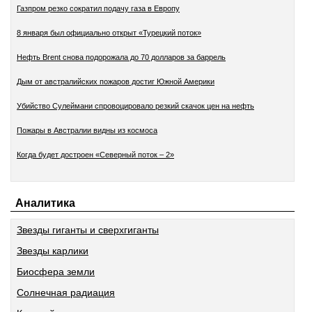
Газпром резко сократил подачу газа в Европу
8 января был официально открыт «Турецкий поток»
Нефть Brent снова подорожала до 70 долларов за баррель
Дым от австралийских пожаров достиг Южной Америки
Убийство Сулеймани спровоцировало резкий скачок цен на нефть
Пожары в Австралии видны из космоса
Когда будет достроен «Северный поток – 2»
Аналитика
Звезды гиганты и сверхгиганты
Звезды карлики
Биосфера земли
Солнечная радиация