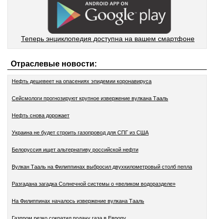
Теперь энциклопедия доступна на вашем смартфоне
Отраслевые новости:
Нефть дешевеет на опасениях эпидемии коронавируса
Сейсмологи прогнозируют крупное извержение вулкана Тааль
Нефть снова дорожает
Украина не будет строить газопровод для СПГ из США
Белоруссия ищет альтернативу российской нефти
Вулкан Тааль на Филиппинах выбросил двухкилометровый столб пепла
Разгадана загадка Солнечной системы о «великом водоразделе»
На Филиппинах началось извержение вулкана Тааль
Газпром резко сократил подачу газа в Европу