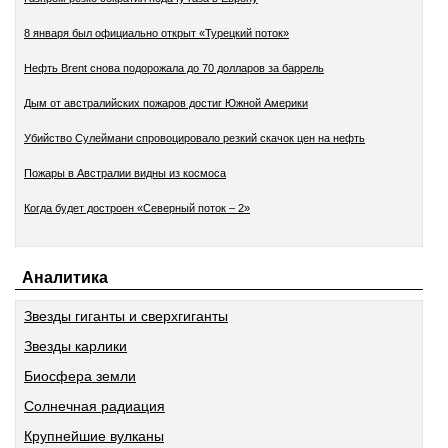
8 января был официально открыт «Турецкий поток»
Нефть Brent снова подорожала до 70 долларов за баррель
Дым от австралийских пожаров достиг Южной Америки
Убийство Сулеймани спровоцировало резкий скачок цен на нефть
Пожары в Австралии видны из космоса
Когда будет достроен «Северный поток – 2»
Аналитика
Звезды гиганты и сверхгиганты
Звезды карлики
Биосфера земли
Солнечная радиация
Крупнейшие вулканы