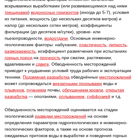
вскрываемых выработками (или развивающимися над ними
трещинами
)
водоносных горизонтов
(иногда до 5-7), условия
их питания, мощность (до нескольких десятков метров) и
напор (до нескольких сотен метров), коэффициенты
фильтрации (до десятков м/сутки), уровне- или
пьезопроводности,
водоотдачи
. Основные инженерно-
геологические факторы: набухание,
пластичность
,
липкость
,
размокаемость
, коэффициент размягчения при испытаниях
горных пород
на
прочность
при сжатии, растяжении,
вдавливании и
сдвиге
. Обводненность месторождений
приводит к ухудшению условий труда рабочих и эксплуатации
техники.
Подземная разработка
обводнённых
месторождений
может сопровождаться
внезапными прорывами
воды и
плывунов
,
пучением
почвы,
обрушением кровли
,
открытая
разработка
— оползнями,
оплыванием
,
суффозией
и т.д.
Обводненность месторождений оценивается на стадии
геологической
разведки месторождений
на основе
определения параметров гидрогеологических и инженерно-
геологических факторов, а также на основе прогноза
ожидаемых притоков воды в выработке и поведения горных