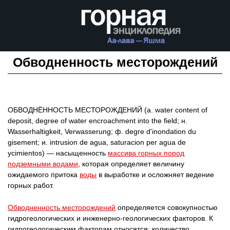
Обводненность месторождений
ОБВОДНЁННОСТЬ МЕСТОРОЖДЕНИЙ (а. water соntent of
deposit, degree of water encroachment into the field; н.
Wasserhaltigkeit, Verwasserung; ф. degre d'inondation du
gisement; и. intrusion de agua, saturacion per agua de
ycimientos) — насыщенность
массива горных пород
подземными водами
, которая определяет величину
ожидаемого притока
воды
в выработке и осложняет ведение
горных работ.
Обводненность месторождений
определяется совокупностью
гидрогеологических и инженерно-геологических факторов. К
гидрогеологическим факторам относятся: количество