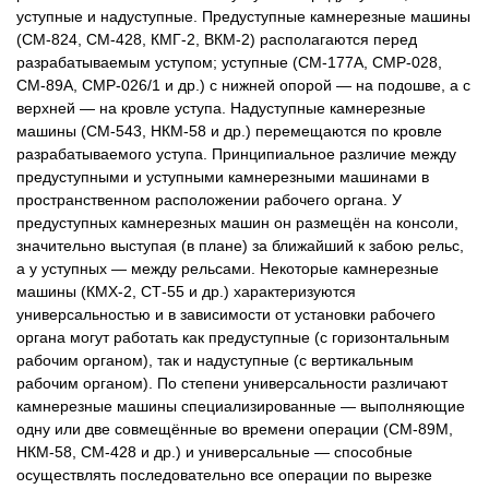
уступные и надуступные. Предуступные камнерезные машины
(СМ-824, СМ-428, КМГ-2, ВКМ-2) располагаются перед
разрабатываемым уступом; уступные (СМ-177А, СМР-028,
СМ-89А, CMP-026/1 и др.) с нижней опорой — на подошве, а с
верхней — на кровле уступа. Надуступные камнерезные
машины (СМ-543, НКМ-58 и др.) перемещаются по кровле
разрабатываемого уступа. Принципиальное различие между
предуступными и уступными камнерезными машинами в
пространственном расположении рабочего органа. У
предуступных камнерезных машин он размещён на консоли,
значительно выступая (в плане) за ближайший к забою рельс,
а у уступных — между рельсами. Некоторые камнерезные
машины (КМХ-2, СТ-55 и др.) характеризуются
универсальностью и в зависимости от установки рабочего
органа могут работать как предуступные (с горизонтальным
рабочим органом), так и надуступные (с вертикальным
рабочим органом). По степени универсальности различают
камнерезные машины специализированные — выполняющие
одну или две совмещённые во времени операции (СМ-89М,
НКМ-58, СМ-428 и др.) и универсальные — способные
осуществлять последовательно все операции по вырезке