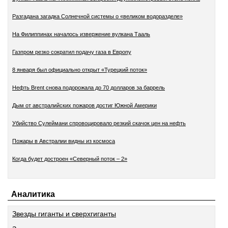
Разгадана загадка Солнечной системы о «великом водоразделе»
На Филиппинах началось извержение вулкана Тааль
Газпром резко сократил подачу газа в Европу
8 января был официально открыт «Турецкий поток»
Нефть Brent снова подорожала до 70 долларов за баррель
Дым от австралийских пожаров достиг Южной Америки
Убийство Сулеймани спровоцировало резкий скачок цен на нефть
Пожары в Австралии видны из космоса
Когда будет достроен «Северный поток – 2»
Аналитика
Звезды гиганты и сверхгиганты