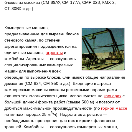
блоков из массива (СМ-89АУ, СМ-177А, СМР-028, КМХ-2,
СТ-30ВХ и др.).
Камнерезные машины,
предназначенные для вырезки блоков
стенового камня, по степени
агрегатирования подразделяются на
единичные машины,
агрегаты
и
комбайны. Агрегаты — совокупность
специализированных камнерезных
машин для выполнения всех
операций по вырезке блоков. Они имеют общее направление
движения (СМ-824, СМ-950 и др.). Входящие в агрегат
камнерезные машины связаны режимными параметрами
единого технологического цикла; используются на
карьерах
с
большой длиной фронта работ (свыше 500 м) и позволяют
добиться максимальной производительности (по
горной массе
3
на мягких породах 25 м
/ч). Недостаток агрегатов —
необходимость проведения для них широких фланговых
траншей. Комбайны — совокупность камнерезных машин,