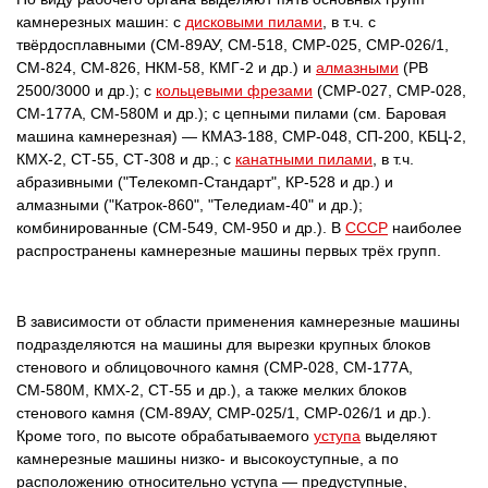
камнерезных машин: с
дисковыми пилами
, в т.ч. с
твёрдосплавными (СМ-89АУ, СМ-518, СМР-025, СМР-026/1,
СМ-824, СМ-826, НКМ-58, КМГ-2 и др.) и
алмазными
(PB
2500/3000 и др.); с
кольцевыми фрезами
(СМР-027, СМР-028,
СМ-177А, СМ-580М и др.); с цепными пилами (см. Баровая
машина камнерезная) — КМАЗ-188, СМР-048, СП-200, КБЦ-2,
КМХ-2, СТ-55, СТ-308 и др.; с
канатными пилами
, в т.ч.
абразивными ("Телекомп-Стандарт", КР-528 и др.) и
алмазными ("Катрок-860", "Теледиам-40" и др.);
комбинированные (СМ-549, СМ-950 и др.). В
СССР
наиболее
распространены камнерезные машины первых трёх групп.
В зависимости от области применения камнерезные машины
подразделяются на машины для вырезки крупных блоков
стенового и облицовочного камня (СМР-028, СМ-177А,
СМ-580М, КМХ-2, СТ-55 и др.), а также мелких блоков
стенового камня (СМ-89АУ, CMP-025/1, CMP-026/1 и др.).
Кроме того, по высоте обрабатываемого
уступа
выделяют
камнерезные машины низко- и высокоуступные, а по
расположению относительно уступа — предуступные,