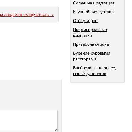
Солнечная радиация
Крупнейшие вулканы
ьсландская складчатость →
Отбор керна
Нефтесервисные
компании
Призабойная зона
Бурение буровыми
растворами
Висбрекинг - процесс,
сырьё, установка