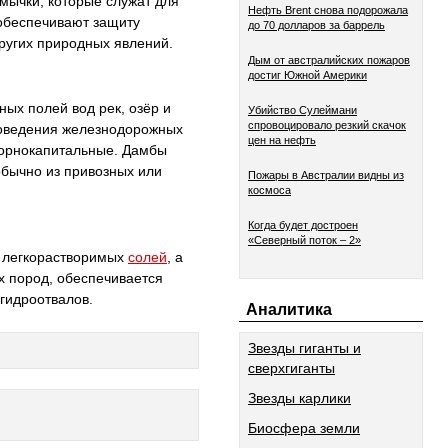
мычки, которые служат для
Нефть Brent снова подорожала
обеспечивают защиту
до 70 долларов за баррель
ругих природных явлений.
Дым от австралийских пожаров
достиг Южной Америки
ых полей вод рек, озёр и
Убийство Сулеймани
спровоцировало резкий скачок
роведения железнодорожных
цен на нефть
горнокапитальные. Дамбы
обычно из привозных или
Пожары в Австралии видны из
космоса
Когда будет достроен
«Северный поток – 2»
 легкорастворимых
солей
, а
 пород, обеспечивается
гидроотвалов.
Аналитика
Звезды гиганты и
сверхгиганты
Звезды карлики
Биосфера земли