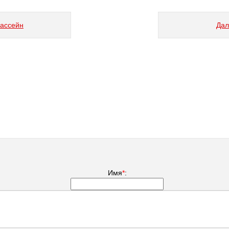
бассейн
Дал
Имя
*
: