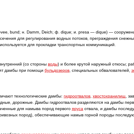
vee, bund; н. Damm, Deich; ф. dique; и. presa — dique) — сооружен
ечения для регулирования водных потоков, преграждения снежных 
 используется для прокладки транспортных коммуникаций.
внутренний (со стороны
воды
) и более крутой наружный откосы; р
дят дамбы при помощи
бульдозеров
, специальных обвалователей,
э
личают технологические дамбы:
гидроотвалов
,
хвостохранилищ
, з
дные, дорожные. Дамбы гидроотвалов разделяются на дамбы перв
наченные для намыва пород первого
яруса
отвала, и дамбы послед
привозных пород), обеспечивающие намыв горной породы последу