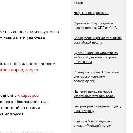
Тааль
Нефть снова дорожает
Украина не будет строить
газопровод для СПГ из США
ие в виде насыпи из грунтовых
лавин и т. п.; верхнее
Белоруссия ищет альтернативу
российской нефти
Вулкан Тааль на Филиппинах
выбросил двухкилометровый
столб пепла
аботают без или под напором
кскаваторов
,
средств
Разгадана загадка Солнечной
системы о «великом
водоразделе»
На Филиппинах началось
аводнённых
карьеров
,
извержение вулкана Тааль
ичного обвалования (как
Газпром резко сократил подачу
ующего обвалования
газа в Европу
ющих ярусов.
8 января был официально
открыт «Турецкий поток»