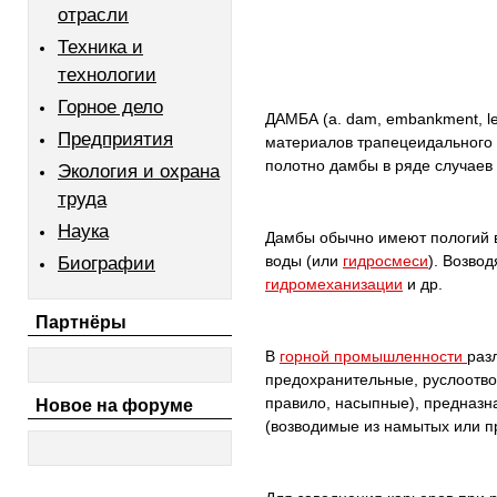
отрасли
Техника и
технологии
Горное дело
ДАМБА (а. dam, embankment, le
Предприятия
материалов трапецеидального с
полотно дамбы в ряде случаев
Экология и охрана
труда
Наука
Дамбы обычно имеют пологий 
воды (или
гидросмеси
). Возво
Биографии
гидромеханизации
и др.
Партнёры
В
горной промышленности
раз
предохранительные, руслоотво
правило, насыпные), предназ
Новое на форуме
(возводимые из намытых или 