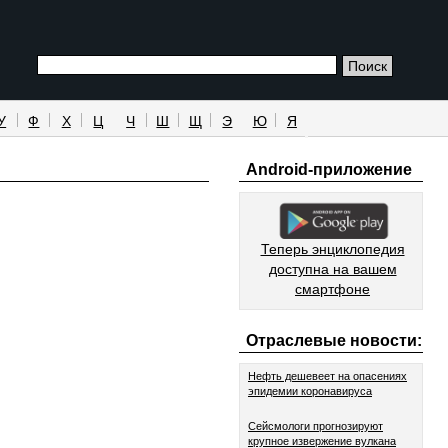
У
Ф
Х
Ц
Ч
Ш
Щ
Э
Ю
Я
Android-приложение
Теперь энциклопедия
доступна на вашем
смартфоне
Отраслевые новости:
Нефть дешевеет на опасениях
эпидемии коронавируса
Сейсмологи прогнозируют
крупное извержение вулкана