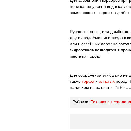
Для заводнения карьеров при 
понижения уровня вод в котло
землесосных горных выработок
Руслоотводные, или дамбы кана
других водоёмов или ввода в 
или шоссейных дорог на затоп
гидроотвала возводятся в про
местных пород.
Для сооружения этих дамб не 
также
торфа
и
илистых
пород. 
наличием в них свыше 75% час
Рубрики:
Техника и технологи