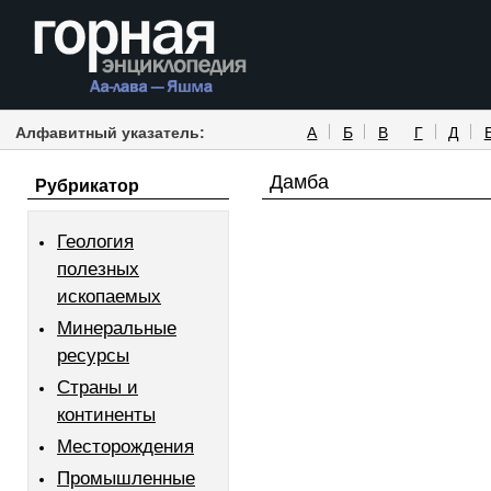
Алфавитный указатель:
А
Б
В
Г
Д
Дамба
Рубрикатор
Геология
полезных
ископаемых
Минеральные
ресурсы
Страны и
континенты
Месторождения
Промышленные