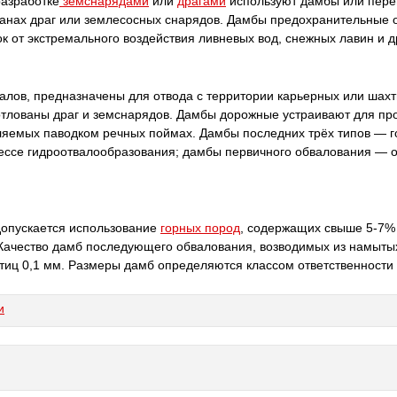
разработке
земснарядами
или
драгами
используют дамбы или пере
ванах драг или землесосных снарядов. Дамбы предохранительные 
 от экстремального воздействия ливневых вод, снежных лавин и д
лов, предназначены для отвода с территории карьерных или шахтн
котлованы драг и земснарядов. Дамбы дорожные устраивают для п
ляемых паводком речных поймах. Дамбы последних трёх типов — 
цессе гидроотвалообразования; дамбы первичного обвалования — 
допускается использование
горных пород
, содержащих свыше 5-7%
Качество дамб последующего обвалования, возводимых из намытых
тиц 0,1 мм. Размеры дамб определяются классом ответственности 
и