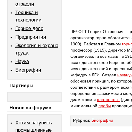
отрасли
Техника и
технологии
Горное дело
ЧЕЧОТТ Генрих Оттонович — ру
Предприятия
организатор горно-обогатите
1900). Работал в Главном
горн
Экология и охрана
профессор (1915), директор 
труда
Организовал и возглавил: в 1
Наука
исследовательское Бюро по о
исследовательский и проектны
Биографии
кафедру в ЛГИ. Создал
научну
обосновал принцип, по которо
Партнёры
соответствии с размером вкрап
определения зависимости меж
диаметром и
плотностью
(диаг
минимальной
пробы
пропорцио
Новое на форуме
Рубрики:
Биографии
Хотим закупить
промышленные