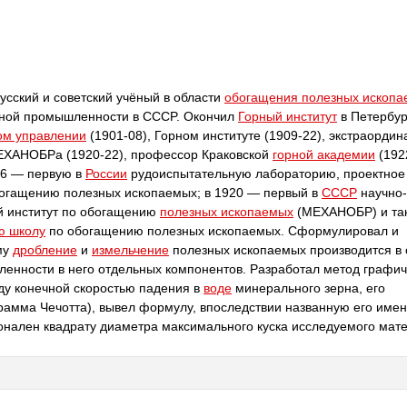
сский и советский учёный в области
обогащения полезных ископ
льной промышленности в CCCP. Окончил
Горный институт
в Петербур
ом управлении
(1901-08), Горном институте (1909-22), экстраорди
МЕХАНОБРа (1920-22), профессор Краковской
горной академии
(192
916 — первую в
России
рудоиспытательную лабораторию, проектное
богащению полезных ископаемых; в 1920 — первый в
CCCP
научно-
й институт по обогащению
полезных ископаемых
(МЕХАНОБР) и та
ю школу
по обогащению полезных ископаемых. Сформулировал и
му
дробление
и
измельчение
полезных ископаемых производится в 
ленности в него отдельных компонентов. Разработал метод графич
ду конечной скоростью падения в
воде
минерального зерна, его
рамма Чечотта), вывел формулу, впоследствии названную его имен
нален квадрату диаметра максимального куска исследуемого мат