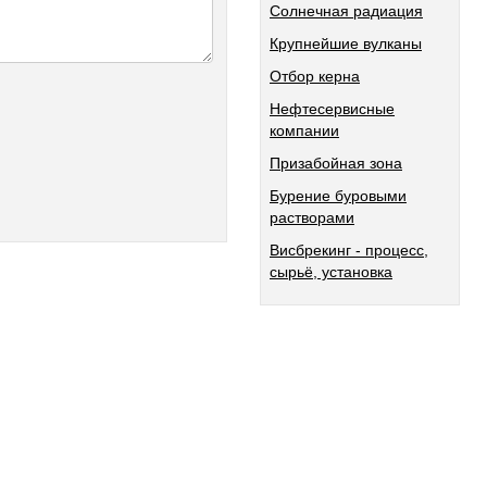
Солнечная радиация
Крупнейшие вулканы
Отбор керна
Нефтесервисные
компании
Призабойная зона
Бурение буровыми
растворами
Висбрекинг - процесс,
сырьё, установка