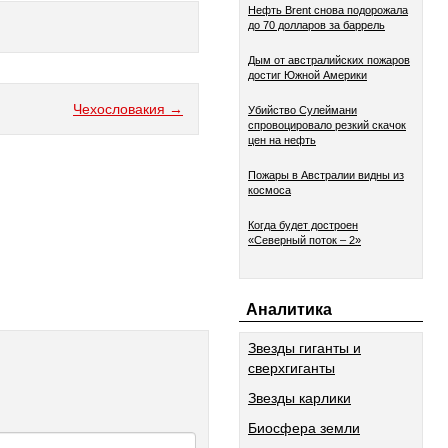
Нефть Brent снова подорожала
до 70 долларов за баррель
Дым от австралийских пожаров
достиг Южной Америки
Чехословакия →
Убийство Сулеймани
спровоцировало резкий скачок
цен на нефть
Пожары в Австралии видны из
космоса
Когда будет достроен
«Северный поток – 2»
Аналитика
Звезды гиганты и
сверхгиганты
Звезды карлики
Биосфера земли