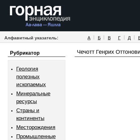
Алфавитный указатель:
А
Б
В
Г
Д
Чечотт Генрих Оттонов
Рубрикатор
Геология
полезных
ископаемых
Минеральные
ресурсы
Страны и
континенты
Месторождения
Промышленные