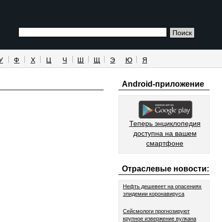
У
Ф
Х
Ц
Ч
Ш
Щ
Э
Ю
Я
Android-приложение
Теперь энциклопедия
доступна на вашем
смартфоне
Отраслевые новости:
Нефть дешевеет на опасениях
эпидемии коронавируса
Сейсмологи прогнозируют
крупное извержение вулкана