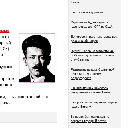
Тааль
Нефть снова дорожает
Украина не будет строить
газопровод для СПГ из США
аемых
,
ге (в
Белоруссия ищет альтернативу
российской нефти
нарный
2-28).
Вулкан Тааль на Филиппинах
 и
выбросил двухкилометровый
столб пепла
кую же
Разгадана загадка Солнечной
системы о «великом
водоразделе»
строгом
еского
На Филиппинах началось
извержение вулкана Тааль
ем, согласно которой вес
ериала.
Газпром резко сократил подачу
газа в Европу
8 января был официально
открыт «Турецкий поток»