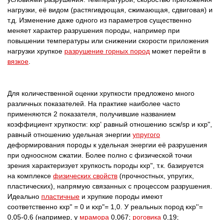
нагрузки, её видом (растягивдющая, сжимающая, сдвиговая) и
т.д. Изменение даже одного из параметров существенно
меняет характер разрушения породы, например при
повышении температуры или снижении скорости приложения
нагрузки хрупкое
разрушение горных пород
может перейти в
вязкое
.
Для количественной оценки хрупкости предложено много
различных показателей. На практике наиболее часто
применяются 2 показателя, получившие названием
коэффициент хрупкости: кхр' равный отношению scж/sp и кхр",
равный отношению удельная энергии
упругого
деформирования породы к удельная энергии её разрушения
при одноосном сжатии. Более полно с физической точки
зрения характеризует хрупкость породы кхр", т.к. базируется
на комплексе
физических свойств
(прочностных, упругих,
пластических), напрямую связанных с процессом разрушения.
Идеально
пластичные
и хрупкие породы имеют
соответственно кхр" = 0 и кхр"= 1,0. У реальных пород кхр''=
0,05-0,6 (например, у
мрамора
0,067;
роговика
0,19;