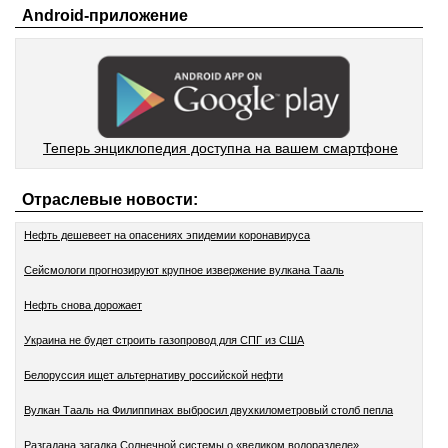
Android-приложение
Теперь энциклопедия доступна на вашем смартфоне
Отраслевые новости:
Нефть дешевеет на опасениях эпидемии коронавируса
Сейсмологи прогнозируют крупное извержение вулкана Тааль
Нефть снова дорожает
Украина не будет строить газопровод для СПГ из США
Белоруссия ищет альтернативу российской нефти
Вулкан Тааль на Филиппинах выбросил двухкилометровый столб пепла
Разгадана загадка Солнечной системы о «великом водоразделе»