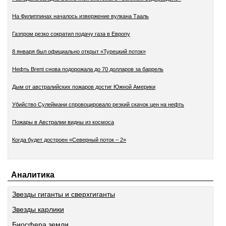
На Филиппинах началось извержение вулкана Тааль
Газпром резко сократил подачу газа в Европу
8 января был официально открыт «Турецкий поток»
Нефть Brent снова подорожала до 70 долларов за баррель
Дым от австралийских пожаров достиг Южной Америки
Убийство Сулеймани спровоцировало резкий скачок цен на нефть
Пожары в Австралии видны из космоса
Когда будет достроен «Северный поток – 2»
Аналитика
Звезды гиганты и сверхгиганты
Звезды карлики
Биосфера земли