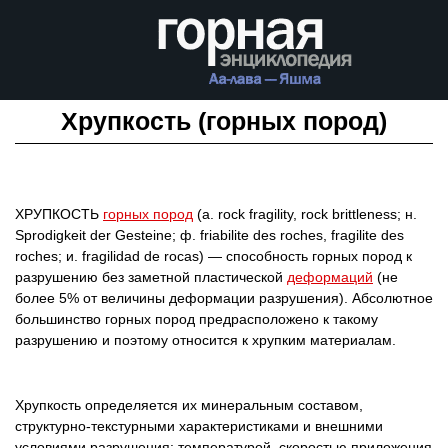
Хрупкость (горных пород)
ХРУПКОСТЬ
горных пород
(а. rock fragility, rock brittleness; н.
Sprodigkeit der Gesteine; ф. friabilite des roches, fragilite des
roches; и. fragilidad de rocas) — способность горных пород к
разрушению без заметной пластической
деформаций
(не
более 5% от величины деформации разрушения). Абсолютное
большинство горных пород предрасположено к такому
разрушению и поэтому относится к хрупким материалам.
Хрупкость определяется их минеральным составом,
структурно-текстурными характеристиками и внешними
условиями разрушения: температурой, скоростью приложения