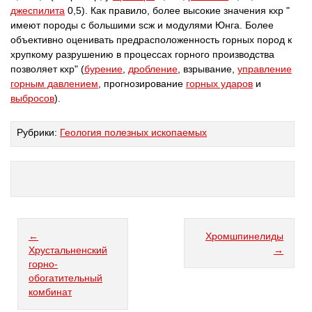
джеспилита
0,5). Как правило, более высокие значения кхр "
имеют породы с большими scж и модулями Юнга. Более
объективно оценивать предрасположенность горных пород к
хрупкому разрушению в процессах горного производства
позволяет кхр" (
бурение
,
дробление
, взрывание,
управление
горным давлением
, прогнозирование
горных ударов
и
выбросов
).
Рубрики:
Геология полезных ископаемых
←
Хромшпинелиды
Хрустальненский
→
горно-
обогатительный
комбинат