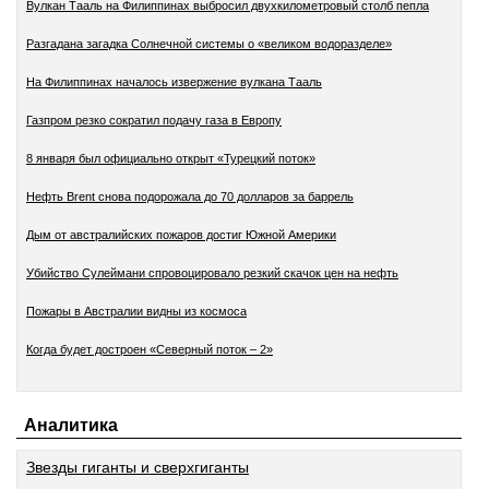
Вулкан Тааль на Филиппинах выбросил двухкилометровый столб пепла
Разгадана загадка Солнечной системы о «великом водоразделе»
На Филиппинах началось извержение вулкана Тааль
Газпром резко сократил подачу газа в Европу
8 января был официально открыт «Турецкий поток»
Нефть Brent снова подорожала до 70 долларов за баррель
Дым от австралийских пожаров достиг Южной Америки
Убийство Сулеймани спровоцировало резкий скачок цен на нефть
Пожары в Австралии видны из космоса
Когда будет достроен «Северный поток – 2»
Аналитика
Звезды гиганты и сверхгиганты