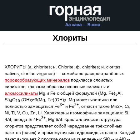
Хлориты
ХЛОРИТЫ (а. chlorites; н. Chlorite; ф. chlorites; и. cloritas
nativos, cloritas virgenes) — семейство распространённых
породообразующих минералов
подкласса слоистых
силикатов, главным образом основные силикаты и
алюмосиликаты
Mg и Fe с общей формулой (Mg, Fe)
AI,
3
Si)
О
(OH)
•3(Mg, Fe)(OH)
. Mg может частично или
4
10
2
2
3+
2+
полностью замещаться Fe
и Fe
, отчасти также Mn2+, Cr,
Ni, Ti, V, Cu, Zn, Li. Характерны изоморфные замещения: Si
3+
4Al, иногда Si 4Fe
; Mg 6Al. Кристаллическая структура
хлоритов представляет собой чередование трёхслойных
пакетов (пачек) и промежуточных гидроксидных слоев. Каждый
пакет включает 2 плоские сетки из сцепленных SiO
- и AlO
-