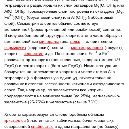
4
4
тетраэдров и разделяющий их слой октаэдров Mg(О, OH)
или
6
Al(О, OH)
. Промежуточные слои построены из октаэдров (Mg,
6
2+
Fe
)(OH)
(бруситовый слой) или Al (OH)
(гиббситовый
6
6
слой). Симметрия хлоритов обычно соответствует
моноклинной (редко триклинной или ромбической) сингонии.
В силу особенностей структуры хлоритов, они часто образуют
смешанослойные
минералы
типа
тальк
— хлорит, хлорит —
вермикулит
(корренсит), хлорит —
монтмориллонит
(тосудит),
3+
2+
хлорит —
серпентин
и др. По соотношению Fe
и Fe
различают ортохлориты (неокисленные; содержат менее 4%
Fe
О
) и лептохлориты (богатые Fe
О
). Номенклатура их
2
3
2
3
базируется на железистости хлоритов и числе атомов Al в
тетраэдрах (на формульную единицу), отчасти также на
различиях в степени заселённости катионами октаэдрического
слолв. Так, например, по железистости все хлориты
подразделяются на магнезиальные (до 25%), магнезиально-
железистые (25-75%) и железистые (свыше 75%).
Хлориты характеризуются слюдоподобным обликом
кристаллов
(пластинчатых, таблитчатых, бочонковидных),
совершенной
спайностью
в одном направлении (по базису),