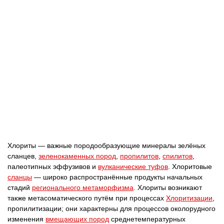
Хлориты — важные породообразующие минералы зелёных
сланцев,
зеленокаменных пород
,
пропилитов
,
спилитов
,
палеотипных эффузивов и
вулканические туфов
. Хлоритовые
сланцы
— широко распространённые продукты начальных
стадий
регионального метаморфизма
. Хлориты возникают
также метасоматического путём при процессах
Хлоритизации
,
пропилитизации; они характерны для процессов околорудного
изменения
вмещающих пород
среднетемпературных