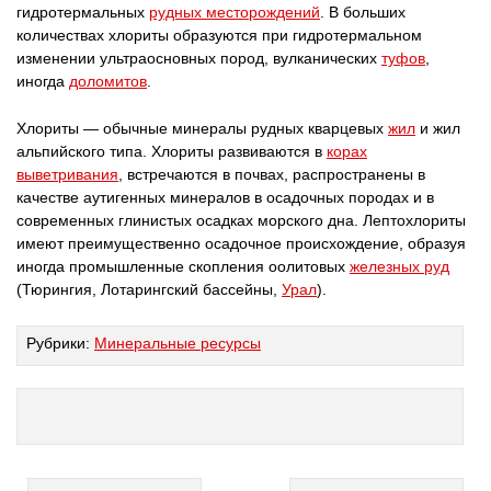
гидротермальных
рудных месторождений
. В больших
количествах хлориты образуются при гидротермальном
изменении ультраосновных пород, вулканических
туфов
,
иногда
доломитов
.
Хлориты — обычные минералы рудных кварцевых
жил
и жил
альпийского типа. Хлориты развиваются в
корах
выветривания
, встречаются в почвах, распространены в
качестве аутигенных минералов в осадочных породах и в
современных глинистых осадках морского дна. Лептохлориты
имеют преимущественно осадочное происхождение, образуя
иногда промышленные скопления оолитовых
железных руд
(Тюрингия, Лотарингский бассейны,
Урал
).
Рубрики:
Минеральные ресурсы