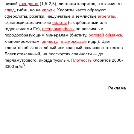
низкой
твердости
(1,5-2,5); листочки хлоритов, в отличие от
слюд
, гибки, но не
упруги
. Хлориты часто образуют
сферолиты, розетки, чешуйчатые и землистые
агрегаты
,
скрытокристаллические
оолиты
(с карбонатами или
гидроксидами Fe),
псевдоморфозы
по различным
породообразующим минералам (биотиту,
роговой обманке
,
клинопироксенам,
эпидоту
,
плагиоклазам
и др.). Цвет
хлоритов обычно зелёный или красный различных оттенков.
Блеск стеклянный, на плоскостях спайности — до
перламутрового; иногда тусклый.
Плотность
хлоритов 2600-
3
3300 кг/м
.
Реклама