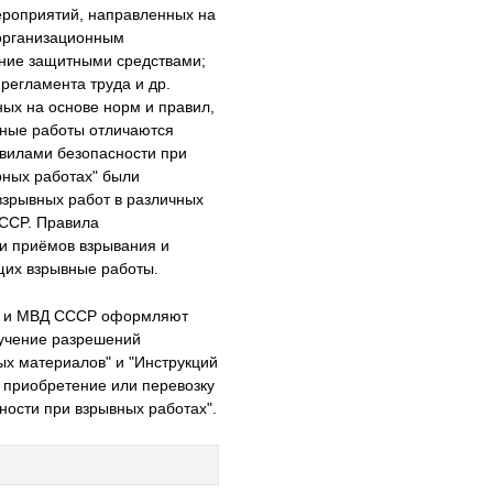
ероприятий, направленных на
 организационным
ние защитными средствами;
регламента труда и др.
ных на основе норм и правил,
вные работы отличаются
авилами безопасности при
рных работах" были
взрывных работ в различных
CCCP. Правила
 и приёмов взрывания и
щих взрывные работы.
CP и МВД CCCP оформляют
лучение разрешений
тых материалов" и "Инструкций
а приобретение или перевозку
ости при взрывных работах".