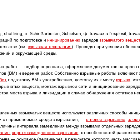
shotfiring; н. Schie
ß
arbeiten, Schie
ß
en; ф. travaux а l'explosif; trava
ераций по подготовке и
инициированию
зарядов
взрывчатого вещес
тельстве (см.
взрывная технология
). Проводят при условии обеспе
жений и окружающей среды.
ых работ — подбор персонала, оформление документов на право 
лов (BM) и ведения работ. Собственно взрывные работы включают 
бот
, подготовку BM к употреблению, доставку их к месту
взрыва
, из
взрывчатых веществ, монтаж взрывной сети и инициирование заряд
отра места взрыва и ликвидации в случае обнаружения остатков н
шленных взрывчатых веществ используют различных способы иниц
и от применяемых средств взрывания, —
огневое взрывание
,
элект
величины интервала замедления между взрывами отдельных зарядо
вание
,
короткозамедленное взрывание
; от особенностей располож
рыва — основное (первичное), в результате которого часть массив