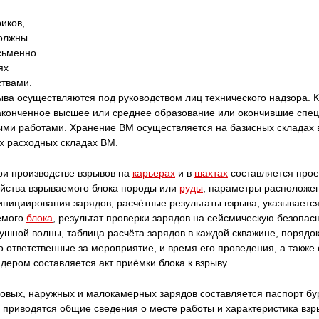
риков,
должны
сьменно
ях
ствами.
ыва осуществляются под руководством лиц технического надзора. К
аконченное высшее или среднее образование или окончившие спе
ыми работами. Хранение BM осуществляется на базисных складах 
х расходных складах BM.
ри производстве взрывов на
карьерах
и в
шахтах
составляется прое
ойства взрываемого блока породы или
руды
, параметры расположе
 инициирования зарядов, расчётные результаты взрыва, указываетс
емого
блока
, результат проверки зарядов на сейсмическую безопас
душной волны, таблица расчёта зарядов в каждой скважине, порядок
 ответственные за мероприятие, и время его проведения, а также
ером составляется акт приёмки блока к взрыву.
вых, наружных и малокамерных зарядов составляется паспорт бур
м приводятся общие сведения о месте работы и характеристика в