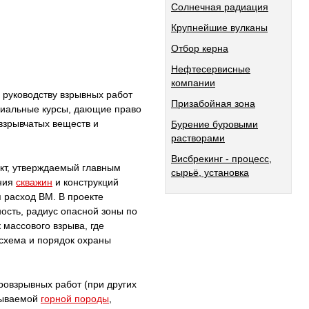
Солнечная радиация
Крупнейшие вулканы
Отбор керна
Нефтесервисные
компании
 руководству взрывных работ
Призабойная зона
циальные курсы, дающие право
взрывчатых веществ и
Бурение буровыми
растворами
Висбрекинг - процесс,
кт, утверждаемый главным
сырьё, установка
ния
скважин
и конструкций
я расход BM. В проекте
ность, радиус опасной зоны по
 массового взрыва, где
 схема и порядок охраны
овзрывных работ (при других
зрываемой
горной породы
,