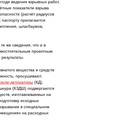
етоде ведения взрывных работ,
чётные показатели взрыва
зопасности (расчёт радиусов
 К паспорту прилагаются
цепления, шлагбаумов,
е же сведения, что и в
самостоятельным проектным
 результаты.
вчатого вещества и средств
жность, просушивают.
сюли-детонаторы
(КД),
шнура (КЗДШ) подвергаются
еств, изготавливаемых на
 подготовку исходных
 взрывании в специальном
помещениях на расходных