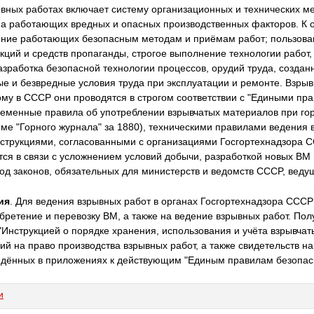
ывных работах включает систему организационных и технических м
на работающих вредных и опасных производственных факторов. К
ение работающих безопасным методам и приёмам работ; пользова
кций и средств пропаганды, строгое выполнение технологии работ, 
зработка безопасной технологии процессов, орудий труда, создан
 и безвредные условия труда при эксплуатации и ремонте. Взры
му в CCCP они проводятся в строгом соответствии с "Едиными пр
ременные правила об употреблении взрывчатых материалов при го
оме "Горного журнала" за 1880), техническими правилами ведения 
струкциями, согласованными с организациями Госгортехнадзора 
ся в связи с усложнением условий добычи, разработкой новых BM
вод законов, обязательных для министерств и ведомств CCCP, веду
ия
. Для ведения взрывных работ в органах Госгортехнадзора CC
бретение и перевозку BM, а также на ведение взрывных работ. По
 "Инструкцией о порядке хранения, использования и учёта взрывча
й на право производства взрывных работ, а также свидетельств н
едённых в приложениях к действующим "Единым правилам безопасн
и