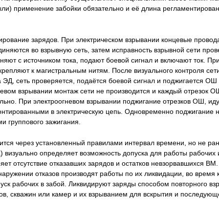
пыли) применение забойки обязательно и её длина регламентирован
ирование зарядов. При электрическом взрывании концевые провод
диняются во взрывную сеть, затем исправность взрывной сети про
няют с источником тока, подают боевой сигнал и включают ток. П
крепляют к магистральным нитям. После визуального контроля сети
 ЭД, сеть проверяется, подаётся боевой сигнал и поджигается ОШ 
невом взрывании монтаж сети не производится и каждый отрезок ОШ
ельно. При электроогневом взрывании поджигание отрезков ОШ, ид
нтированными в электрическую цепь. Одновременно поджигание не
и группового зажигания.
ится через установленный правилами интервал времени, но не ра
) визуально определяет возможность допуска для работы рабочих 
яет отсутствие отказавших зарядов и остатков невзорвавшихся BM. 
наружении отказов производят работы по их ликвидации, во время
уск рабочих в забой. Ликвидируют заряды способом повторного вз
в, скважин или камер и их взрыванием для вскрытия и последующ