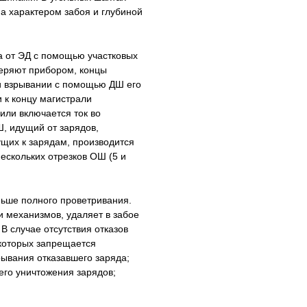
а характером забоя и глубиной
а от ЭД с помощью участковых
веряют прибором, концы
ри взрывании с помощью ДШ его
 к концу магистрали
или включается ток во
, идущий от зарядов,
ущих к зарядам, производится
скольких отрезков ОШ (5 и
ньше полного проветривания.
и механизмов, удаляет в забое
В случае отсутствия отказов
 которых запрещается
рывания отказавшего заряда;
его уничтожения зарядов;