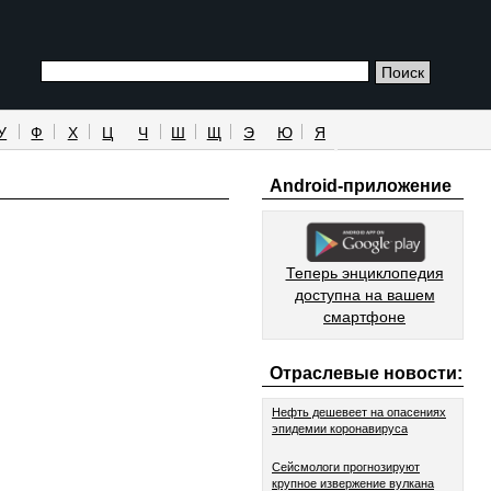
У
Ф
Х
Ц
Ч
Ш
Щ
Э
Ю
Я
Android-приложение
Теперь энциклопедия
доступна на вашем
смартфоне
Отраслевые новости:
Нефть дешевеет на опасениях
эпидемии коронавируса
Сейсмологи прогнозируют
крупное извержение вулкана