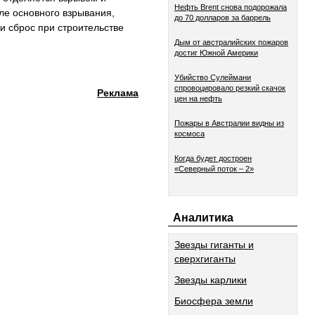
Нефть Brent снова подорожала
ле основного взрывания,
до 70 долларов за баррель
и сброс при строительстве
Дым от австралийских пожаров
достиг Южной Америки
Убийство Сулеймани
спровоцировало резкий скачок
Реклама
цен на нефть
Пожары в Австралии видны из
космоса
Когда будет достроен
«Северный поток – 2»
Аналитика
Звезды гиганты и
сверхгиганты
Звезды карлики
Биосфера земли