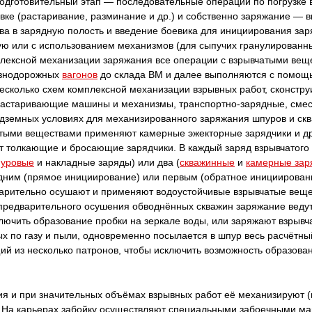
одготовительный этап — последовательные операции по погрузке в
овке (растаривание, разминание и др.) и собственно заряжание —
ва в зарядную полость и введение боевика для инициирования зар
ую или с использованием механизмов (для сыпучих гранулирован
плексной механизации заряжания все операции с взрывчатыми веще
езнодорожных
вагонов
до склада BM и далее выполняются с помощ
несколько схем комплексной механизации взрывных работ, сконстр
 растаривающие машины и механизмы, транспортно-зарядные, сме
одземных условиях для механизированного заряжания шпуров и ск
тыми веществами применяют камерные эжекторные зарядчики и др
т толкающие и бросающие зарядчики. В каждый заряд взрывчатого
уровые
и накладные заряды) или два (
скважинные
и
камерные зар
едним (прямое инициирование) или первым (обратное инициирован
арительно осушают и применяют водоустойчивые взрывчатые веще
 предварительного осушения обводнённых скважин заряжание вед
ключить образование пробки на зеркале воды, или заряжают взрыв
ых по газу и пыли, одновременно посылается в шпур весь расчётн
щий из несколько патронов, чтобы исключить возможность образов
я и при значительных объёмах взрывных работ её механизируют 
 На карьерах забойку осуществляют специальными забоечными ма