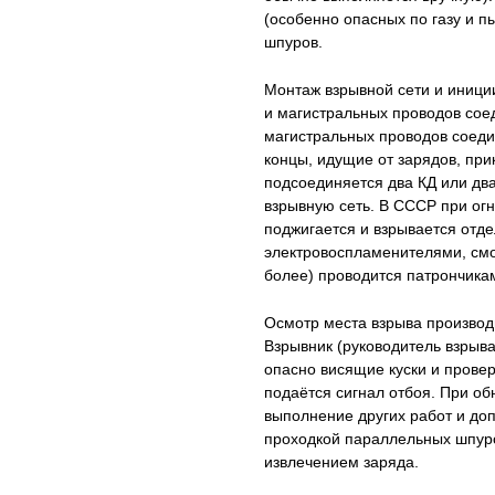
(особенно опасных по газу и 
шпуров.
Монтаж взрывной сети и иници
и магистральных проводов сое
магистральных проводов соеди
концы, идущие от зарядов, при
подсоединяется два КД или два
взрывную сеть. В CCCP при ог
поджигается и взрывается отд
электровоспламенителями, смо
более) проводится патрончикам
Осмотр места взрыва производ
Взрывник (руководитель взрыва
опасно висящие куски и провер
подаётся сигнал отбоя. При об
выполнение других работ и доп
проходкой параллельных шпуро
извлечением заряда.