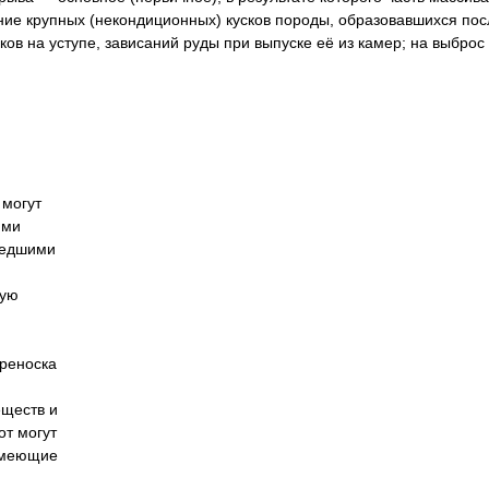
ние крупных (некондиционных) кусков породы, образовавшихся пос
ов на уступе, зависаний руды при выпуске её из камер; на выброс 
 могут
ими
шедшими
ную
реноска
еществ и
от могут
 имеющие