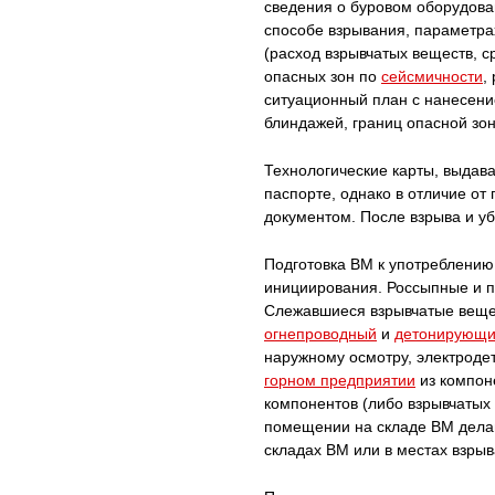
сведения о буровом оборудова
способе взрывания, параметра
(расход взрывчатых веществ, с
опасных зон по
сейсмичности
,
ситуационный план с нанесени
блиндажей, границ опасной зон
Технологические карты, выдав
паспорте, однако в отличие о
документом. После взрыва и уб
Подготовка BM к употреблению 
инициирования. Россыпные и 
Слежавшиеся взрывчатые веще
огнепроводный
и
детонирующи
наружному осмотру, электроде
горном предприятии
из компон
компонентов (либо взрывчатых 
помещении на складе BM дел
складах BM или в местах взры