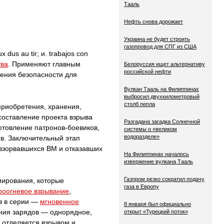
Тааль
Нефть снова дорожает
Украина не будет строить
газопровод для СПГ из США
ux dus au tir; и. trabajos соn
тва
. Применяют главным
Белоруссия ищет альтернативу
российской нефти
чения безопасности для
Вулкан Тааль на Филиппинах
выбросил двухкилометровый
столб пепла
приобретения, хранения,
составление проекта взрыва
Разгадана загадка Солнечной
готовление патронов-боевиков,
системы о «великом
водоразделе»
ов. Заключительный этап
евзорвавшихся BM и отказавших
На Филиппинах началось
извержение вулкана Тааль
Газпром резко сократил подачу
иирования, которые
газа в Европу
роогневое взрывание
,
в в серии —
мгновенное
8 января был официально
ения зарядов — однорядное,
открыт «Турецкий поток»
а отделяется взрывом и