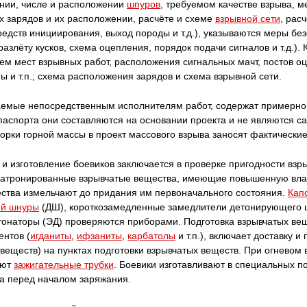
нии, числе и расположении
шпуров
, требуемом качестве взрыва, м
х зарядов и их расположении, расчёте и схеме
взрывной сети
, рас
редств инициирования, выход породы и т.д.), указываются меры бе
 разлёту кусков, схема оцепления, порядок подачи сигналов и т.д.).
ем мест взрывных работ, расположения сигнальных мачт, постов о
ы и т.п.; схема расположения зарядов и схема взрывной сети.
аемые непосредственным исполнителям работ, содержат примерно т
т паспорта они составляются на основании проекта и не являются 
орки горной массы в проект массового взрыва заносят фактические
и изготовление боевиков заключается в проверке пригодности взры
патронированные взрывчатые вещества, имеющие повышенную вла
ства измельчают до придания им первоначального состояния.
Кап
й шнуры
(ДШ), короткозамедленные замедлители детонирующего 
тонаторы (ЭД) проверяются приборами. Подготовка взрывчатых вещ
ентов (
игданиты
,
ифзаниты
,
карбатолы
и т.п.), включает доставку и
веществ) на пунктах подготовки взрывчатых веществ. При огневом
ают
зажигательные трубки
. Боевики изготавливают в специальных 
ва перед началом заряжания.