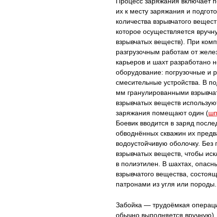
Процесс заряжания включает п
их к месту заряжания и подгот
количества взрывчатого вещест
которое осуществляется вручн
взрывчатых веществ). При ком
разгрузочным работам от жел
карьеров и шахт разработано 
оборудование: погрузочные и
смесительные устройства. В п
мм гранулированными взрывча
взрывчатых веществ использую
заряжания помещают один (
шп
Боевик вводится в заряд посл
обводнённых скважин их предв
водоустойчивую оболочку. Без
взрывчатых веществ, чтобы ис
в полиэтилен. В шахтах, опасн
взрывчатого вещества, состоя
патронами из угля или породы.
Забойка — трудоёмкая операци
обычно выполняется вручную).