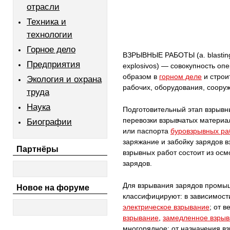
отрасли
Техника и
технологии
Горное дело
ВЗРЫВНЫЕ РАБОТЫ (а. blasting, 
Предприятия
explosivos) — совокупность оп
образом в
горном деле
и строи
Экология и охрана
рабочих, оборудования, соору
труда
Наука
Подготовительный этап взрывн
перевозки взрывчатых материа
Биографии
или паспорта
буровзрывных ра
заряжание и забойку зарядов 
Партнёры
взрывных работ состоит из осм
зарядов.
Для взрывания зарядов промы
Новое на форуме
классифицируют: в зависимост
электрическое взрывание
; от 
взрывание
,
замедленное взры
многорядное; от назначения вз