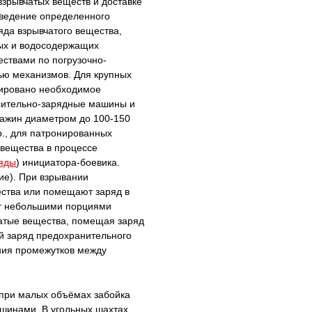
зрывчатых веществ и доставке
 введение определенного
яда взрывчатого вещества,
ных и водосодержащих
ствами по погрузочно-
ью механизмов. Для крупных
уировано необходимое
сительно-зарядные машины и
важин диаметром до 100-150
., для патронированных
 вещества в процессе
яды
) инициатора-боевика.
ие). При взрывании
ства или помещают заряд в
ут небольшими порциями
чатые вещества, помещая заряд
ый заряд предохранительного
ания промежутков между
(при малых объёмах забойка
шинами. В угольных шахтах