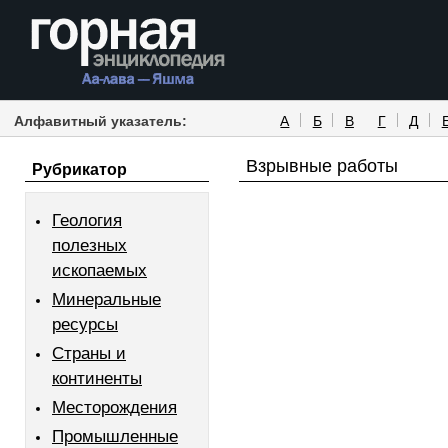
Алфавитный указатель:
А
Б
В
Г
Д
Взрывные работы
Рубрикатор
Геология
полезных
ископаемых
Минеральные
ресурсы
Страны и
континенты
Месторождения
Промышленные