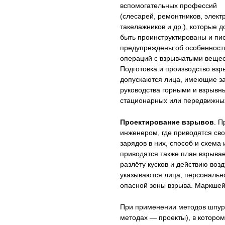
вспомогательных профессий
(слесарей, ремонтников, элект
такелажников и др.), которые 
быть проинструктированы и пи
предупреждены об особенност
операций с взрывчатыми веще
Подготовка и производство взр
допускаются лица, имеющие з
руководства горными и взрывн
стационарных или передвижны
Проектирование взрывов
. П
инженером, где приводятся св
зарядов в них, способ и схема
приводятся также план взрыва
разлёту кусков и действию воз
указываются лица, персонально
опасной зоны взрыва. Маркшейд
При применении методов шпуро
методах — проекты), в которо