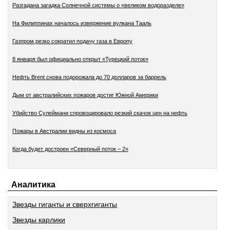
Разгадана загадка Солнечной системы о «великом водоразделе»
На Филиппинах началось извержение вулкана Тааль
Газпром резко сократил подачу газа в Европу
8 января был официально открыт «Турецкий поток»
Нефть Brent снова подорожала до 70 долларов за баррель
Дым от австралийских пожаров достиг Южной Америки
Убийство Сулеймани спровоцировало резкий скачок цен на нефть
Пожары в Австралии видны из космоса
Когда будет достроен «Северный поток – 2»
Аналитика
Звезды гиганты и сверхгиганты
Звезды карлики