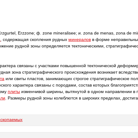
rzgurtel, Erzzone; ф. zone mineralisee; и. zona de menas, zona de m
д
, содержащая скопления рудных
минералов
в форме неправильны
ожение рудной зоны определяется тектоническими, стратиграфиче
арактера связаны с участками повышенной тектонической деформ
удная зона стратиграфического происхождения возникает вследств
та
или свиты пластов, занимающих строгое стратиграфическое по
еского характера связаны с породами, состав которых благоприятст
орму
плиты
изменчивой ширины, вытянутой в одном направлении в 
мли
. Размеры рудной зоны колеблются в широких пределах, достига
ископаемых