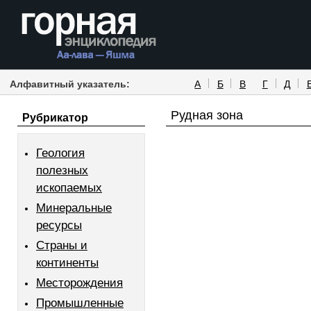
Алфавитный указатель:
А
Б
В
Г
Д
Рудная зона
Рубрикатор
Геология
полезных
ископаемых
Минеральные
ресурсы
Страны и
континенты
Месторождения
Промышленные