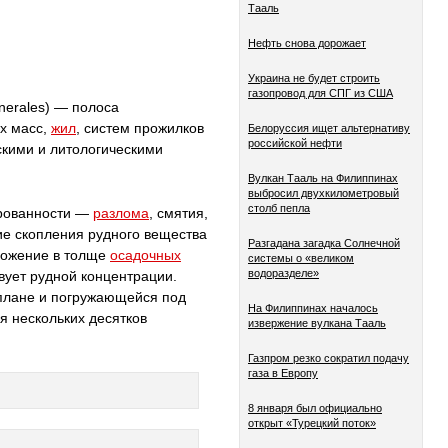
Тааль
Нефть снова дорожает
Украина не будет строить
газопровод для СПГ из США
inerales) — полоса
х масс,
жил
, систем прожилков
Белоруссия ищет альтернативу
российской нефти
скими и литологическими
Вулкан Тааль на Филиппинах
выбросил двухкилометровый
столб пепла
ированности —
разлома
, смятия,
ие скопления рудного вещества
Разгадана загадка Солнечной
ложение в толще
осадочных
системы о «великом
водоразделе»
вует рудной концентрации.
плане и погружающейся под
На Филиппинах началось
я нескольких десятков
извержение вулкана Тааль
Газпром резко сократил подачу
газа в Европу
8 января был официально
открыт «Турецкий поток»