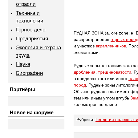
отрасли
Техника и
технологии
Горное дело
РУДНАЯ ЗОНА (а. ore zone; н. E
Предприятия
распространения
горных поро
и участков
вкрапленников
. Пол
Экология и охрана
элементами.
труда
Наука
Рудные зоны тектонического х
дробления
,
трещиноватости
. Р
Биографии
в пределах того или иного
плас
пород
. Рудные зоны литологич
Партнёры
Обычно рудная зона имеет ф
тем или иным углом вглубь
Зе
километров по длине.
Новое на форуме
Рубрики:
Геология полезных 