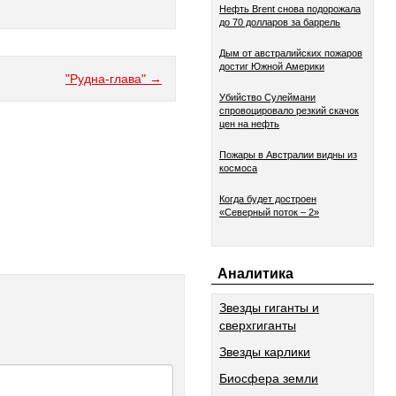
Нефть Brent снова подорожала
до 70 долларов за баррель
Дым от австралийских пожаров
достиг Южной Америки
"Рудна-глава" →
Убийство Сулеймани
спровоцировало резкий скачок
цен на нефть
Пожары в Австралии видны из
космоса
Когда будет достроен
«Северный поток – 2»
Аналитика
Звезды гиганты и
сверхгиганты
Звезды карлики
Биосфера земли