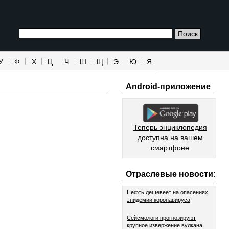
У
Ф
Х
Ц
Ч
Ш
Щ
Э
Ю
Я
Android-приложение
Теперь энциклопедия
доступна на вашем
смартфоне
Отраслевые новости:
Нефть дешевеет на опасениях
эпидемии коронавируса
Сейсмологи прогнозируют
крупное извержение вулкана