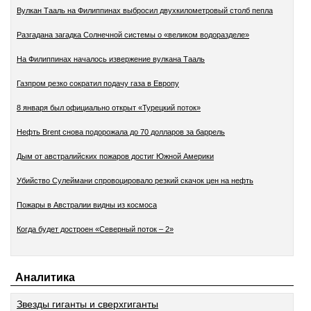
Вулкан Тааль на Филиппинах выбросил двухкилометровый столб пепла
Разгадана загадка Солнечной системы о «великом водоразделе»
На Филиппинах началось извержение вулкана Тааль
Газпром резко сократил подачу газа в Европу
8 января был официально открыт «Турецкий поток»
Нефть Brent снова подорожала до 70 долларов за баррель
Дым от австралийских пожаров достиг Южной Америки
Убийство Сулеймани спровоцировало резкий скачок цен на нефть
Пожары в Австралии видны из космоса
Когда будет достроен «Северный поток – 2»
Аналитика
Звезды гиганты и сверхгиганты