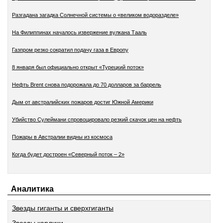
Разгадана загадка Солнечной системы о «великом водоразделе»
На Филиппинах началось извержение вулкана Тааль
Газпром резко сократил подачу газа в Европу
8 января был официально открыт «Турецкий поток»
Нефть Brent снова подорожала до 70 долларов за баррель
Дым от австралийских пожаров достиг Южной Америки
Убийство Сулеймани спровоцировало резкий скачок цен на нефть
Пожары в Австралии видны из космоса
Когда будет достроен «Северный поток – 2»
Аналитика
Звезды гиганты и сверхгиганты