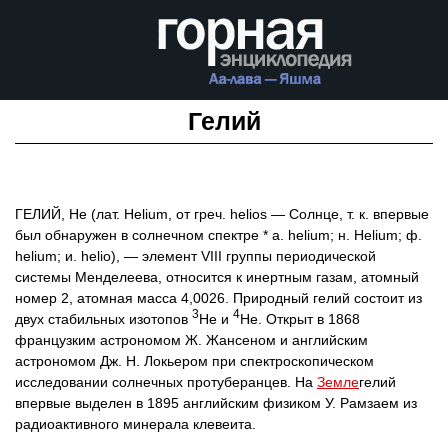
Гелий
ГЕЛИЙ, He (лат. Helium, от греч. helios — Солнце, т. к. впервые
был обнаружен в солнечном спектре * а. helium; н. Helium; ф.
helium; и. helio), — элемент VIII группы периодической
системы Менделеева, относится к инертным газам, атомный
номер 2, атомная масса 4,0026. Природный гелий состоит из
3
4
двух стабильных изотопов
He и
He. Открыт в 1868
французким астрономом Ж. Жансеном и английским
астрономом Дж. Н. Локьером при спектроскопическом
исследовании солнечных протуберанцев. На
Земле
гелий
впервые выделен в 1895 английским физиком У. Рамзаем из
радиоактивного минерала клевеита.