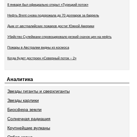
8 января был официально открыт «Турецкий поток»
Нефть Brent снова подорожала до 70 долларов за баррель
Дым от австралийских пожаров достиг Южной Америки
Убийство Сулеймани спровоцировало резкий скачок цен на нефть
Пожары в Австралии видны из космоса
Когда будет достроен «Северный поток – 2»
Аналитика
Звезды гиганты и сверхгиганты
Звезды карлики
Биосфера земли
Солнечная радиация
Крупнейшие вулканы