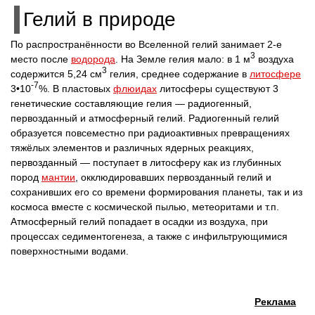
Гелий в природе
По распространённости во Вселенной гелий занимает 2-е
3
место после
водорода
. На Земле гелия мало: в 1 м
воздуха
3
содержится 5,24 см
гелия, среднее содержание в
литосфере
-7
3•10
%. В пластовых
флюидах
литосферы существуют 3
генетические составляющие гелия — радиогенный,
первозданный и атмосферный гелий. Радиогенный гелий
образуется повсеместно при радиоактивных превращениях
тяжёлых элементов и различных ядерных реакциях,
первозданный — поступает в литосферу как из глубинных
пород
мантии
, окклюдировавших первозданный гелий и
сохранивших его со времени формирования планеты, так и из
космоса вместе с космической пылью, метеоритами и т.п.
Атмосферный гелий попадает в осадки из воздуха, при
процессах седиментогенеза, а также с инфильтрующимися
поверхностными водами.
Реклама