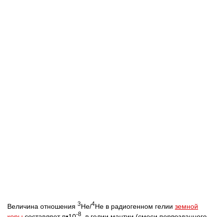
3
4
Величина отношения
He/
He в радиогенном гелии
земной
-8
коры
составляет п•10
, в гелии мантии (смеси первозданного