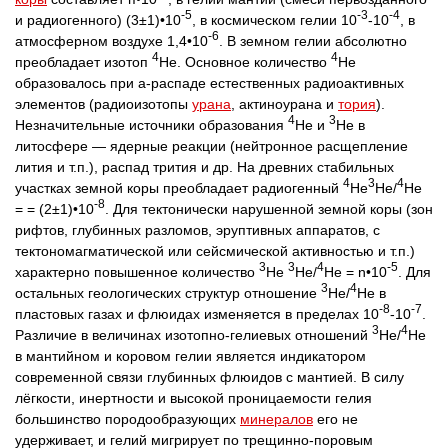
-5
-3
-4
и радиогенного) (3±1)•10
, в космическом гелии 10
-10
, в
-6
атмосферном воздухе 1,4•10
. В земном гелии абсолютно
4
4
преобладает изотоп
He. Основное количество
He
образовалось при а-распаде естественных радиоактивных
элементов (радиоизотопы
урана
, актиноурана и
тория
).
4
3
Незначительные источники образования
He и
He в
литосфере — ядерные реакции (нейтронное расщепление
лития и т.п.), распад трития и др. На древних стабильных
4
3
4
участках земной коры преобладает радиогенный
He
He/
He
-8
= = (2±1)•10
. Для тектонически нарушенной земной коры (зон
рифтов, глубинных разломов, эруптивных аппаратов, с
тектономагматической или сейсмической активностью и т.п.)
3
3
4
-5
характерно повышенное количество
He
He/
He = n•10
. Для
3
4
остальных геологических структур отношение
He/
He в
-8
-7
пластовых газах и флюидах изменяется в пределах 10
-10
.
3
4
Различие в величинах изотопно-гелиевых отношений
He/
He
в мантийном и коровом гелии является индикатором
современной связи глубинных флюидов с мантией. В силу
лёгкости, инертности и высокой проницаемости гелия
большинство породообразующих
минералов
его не
удерживает, и гелий мигрирует по трещинно-поровым