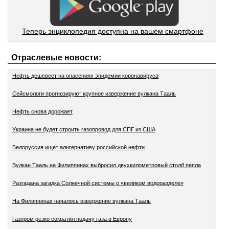
Теперь энциклопедия доступна на вашем смартфоне
Отраслевые новости:
Нефть дешевеет на опасениях эпидемии коронавируса
Сейсмологи прогнозируют крупное извержение вулкана Тааль
Нефть снова дорожает
Украина не будет строить газопровод для СПГ из США
Белоруссия ищет альтернативу российской нефти
Вулкан Тааль на Филиппинах выбросил двухкилометровый столб пепла
Разгадана загадка Солнечной системы о «великом водоразделе»
На Филиппинах началось извержение вулкана Тааль
Газпром резко сократил подачу газа в Европу