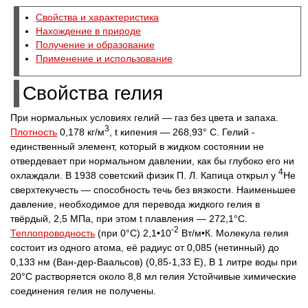
Свойства и характеристика
Нахождение в природе
Получение и образование
Применение и использование
Свойства гелия
При нормальных условиях гелий — газ без цвета и запаха.
3
Плотность
0,178 кг/м
, t кипения — 268,93° С. Гелий -
единственный элемент, который в жидком состоянии не
отвердевает при нормальном давлении, как бы глубоко его ни
4
охлаждали. В 1938 советский физик П. Л. Капица открыл у
He
сверхтекучесть — способность течь без вязкости. Наименьшее
давление, необходимое для перевода жидкого гелия в
твёрдый, 2,5 МПа, при этом t плавления — 272,1°С.
-2
Теплопроводность
(при 0°С) 2,1•10
Вт/м•К. Молекула гелия
состоит из одного атома, её радиус от 0,085 (нетинный) до
0,133 нм (Ван-дер-Ваальсов) (0,85-1,33 Е), В 1 литре воды при
20°С растворяется около 8,8 мл гелия Устойчивые химические
соединения гелия не получены.