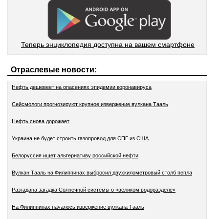
Теперь энциклопедия доступна на вашем смартфоне
Отраслевые новости:
Нефть дешевеет на опасениях эпидемии коронавируса
Сейсмологи прогнозируют крупное извержение вулкана Тааль
Нефть снова дорожает
Украина не будет строить газопровод для СПГ из США
Белоруссия ищет альтернативу российской нефти
Вулкан Тааль на Филиппинах выбросил двухкилометровый столб пепла
Разгадана загадка Солнечной системы о «великом водоразделе»
На Филиппинах началось извержение вулкана Тааль