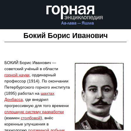
Бокий Борис Иванович
БОКИЙ Борис Иванович —
советский учёный в области
горной науки
, ординарный
профессор (1914). По окончании
Петербургского горного института
(1895) работал на
шахтах
Донбасса
, где внедрил
прогрессивную для того времени
сплошную систему разработки
(взамен
столбовой
), внёс
коренные улучшения в
технологию
подземной добычи