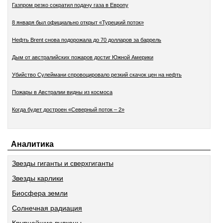
Газпром резко сократил подачу газа в Европу
8 января был официально открыт «Турецкий поток»
Нефть Brent снова подорожала до 70 долларов за баррель
Дым от австралийских пожаров достиг Южной Америки
Убийство Сулеймани спровоцировало резкий скачок цен на нефть
Пожары в Австралии видны из космоса
Когда будет достроен «Северный поток – 2»
Аналитика
Звезды гиганты и сверхгиганты
Звезды карлики
Биосфера земли
Солнечная радиация